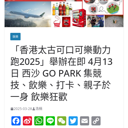
娛樂
「香港太古可口可樂動力
跑2025」舉辦在即 4月13
日 西沙 GO PARK 集競
技、飲樂、打卡、親子於
一身 飲樂狂歡
2025-03-28
浩楠
F
Si
W
Li
W
T
E
C