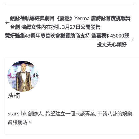
c
a
at
e
C
itt
ai
p
e
W
s
h
er
l
y
甄詠蓓執導經典劇目《妻迷》Yerma 唐詩詠首度挑戰舞
b
ei
A
at
Li
台劇 演繹女性內在掙扎 3月27日公開發售
o
b
p
n
慧妍雅集43週年慈善晚會獲贊助商支持 翁嘉穗$ 45000競
o
o
p
k
投丈夫心頭好
k
浩楠
Stars-hk 創辦人, 希望建立一個只談專業, 不談八卦的娛樂
資訊網站。