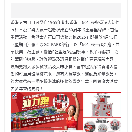
a
n
h
n
e
w
m
o
c
a
at
e
C
itt
ai
p
e
W
s
h
er
l
y
香港太古可口可樂自1965年紮根香港，60年來與香港人結伴
b
ei
A
at
Li
同行。為了與大家一起慶祝成立60周年的重要里程碑，首個
o
b
p
n
重磅活動「香港太古可口可樂動力跑2025」即將於4月13日
（星期日）假西沙GO PARK舉行，以「60年來一起奔跑，共
o
o
p
k
享快樂」為主題，囊括6公里及3公里賽事、親子障礙跑、嘉
k
年華攤位遊戲、瑜伽體驗及環保相關的攤位等等精彩內容；
現場更將大派多款飲品及美味小食，當中包括深得香港人喜
愛的可重用玻璃樽汽水，還有人氣茶飲、運動及能量飲品，
為大家帶來一場酣暢淋漓的運動飲樂嘉年華，回饋廣大消費
者多年來的支持！