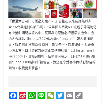
「香港太古可口可樂動力跑2025」自推出以來反應熱烈非
常，6公里組別名額已滿，3公里個人賽及600米親子障礙跑仍
有少量名額開放報名中，感興趣的您務必把握最後機會，透
過大會網站（https://SCCHKActiveRun.com）報名參加賽
事，報名截止日期為4月3日，先到先得，額滿即止。為慶祝
香港太古可口可樂官方網店正式進駐社交平台( Instagram |
Facebook )，現場完成打卡任務即可贏走可口可樂TM隨行袋
和eShop $100購物折扣優惠，讓您在享受賽事與精彩節目的
同時，收穫更多驚喜。
F
Si
W
Li
W
T
E
C
a
n
h
n
e
w
m
o