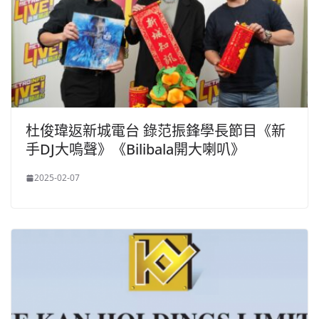
杜俊瑋返新城電台 錄范振鋒學長節目《新
手DJ大嗚聲》《Bilibala開大喇叭》
2025-02-07