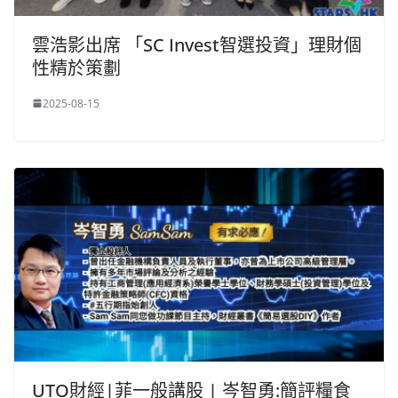
雲浩影出席 「SC Invest智選投資」理財個
性精於策劃
2025-08-15
UTO財經|菲一般講股 | 岑智勇:簡評糧食