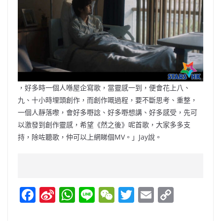
，好多時一個人喺屋企寫歌，當靈感一到，便會花上八、
九、十小時埋頭創作，而創作嘅過程，要不斷思考、重整，
一個人靜落嚟，會好多嘢諗、好多嘢想講、好多感受，先可
以激發到創作靈感，希望《然之後》呢首歌，大家多多支
持，除咗聽歌，仲可以上網睇個MV。」Jay說。
F
Si
W
Li
W
T
E
C
a
n
h
n
e
w
m
o