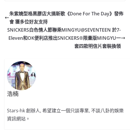
c
a
at
e
C
itt
ai
p
e
W
s
h
er
l
y
朱紫嬈型格黑膠店大搞新歌《Done For The Day》發佈
b
ei
A
at
Li
會 獲多位好友支持
o
b
p
n
SNICKERS白色情人節聯乘MINGYU@SEVENTEEN 於7-
o
o
p
k
Eleven和OK便利店推出SNICKERS®限量版MINGYU一
套四款明信片套裝換領
k
浩楠
Stars-hk 創辦人, 希望建立一個只談專業, 不談八卦的娛樂
資訊網站。