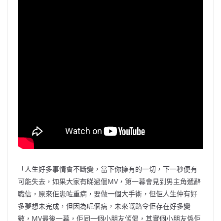
「人生好多事情會不斷變，當下你擁有的一切，下一秒便有
可能失去，如果大家有睇過個MV，第一幕會見到男主角遞辭
職信，原來佢患咗重病，要做一個大手術，但佢人生仲有好
多夢想未完成，但因為呢個病，未來嘅路令佢存在好多變
數，MV最後一幕，佢同一個小朋友傾偈，其實個小朋友係佢