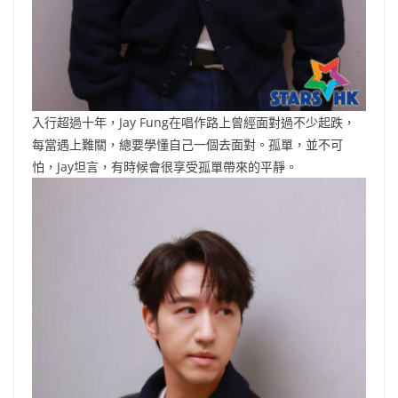
入行超過十年，Jay Fung在唱作路上曾經面對過不少起跌，
每當遇上難關，總要學懂自己一個去面對。孤單，並不可
怕，Jay坦言，有時候會很享受孤單帶來的平靜。