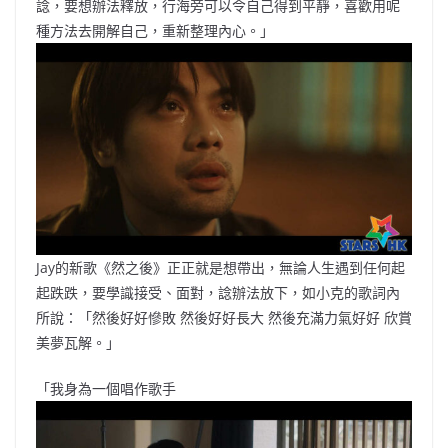
諗，要想辦法釋放，行海旁可以令自己得到平靜，喜歡用呢
種方法去開解自己，重新整理內心。」
Jay的新歌《然之後》正正就是想帶出，無論人生遇到任何起
起跌跌，要學識接受、面對，諗辦法放下，如小克的歌詞內
所說：「然後好好慘敗 然後好好長大 然後充滿力氣好好 欣賞
美夢瓦解。」
「我身為一個唱作歌手