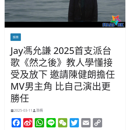
娛樂
Jay馮允謙 2025首支派台
歌《然之後》教人學懂接
受及放下 邀請陳健朗擔任
MV男主角 比自己演出更
勝任
2025-03-11
浩楠
F
Si
W
Li
W
T
E
C