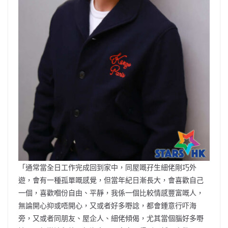
「通常當全日工作完成回到家中，同屋嘅孖生細佬剛巧外
遊，會有一種孤單嘅感覺，但當年紀日漸長大，會喜歡自己
一個，喜歡嗰份自由、平靜，我係一個比較情感豐富嘅人，
無論開心抑或唔開心，又或者好多嘢諗，都會鍾意行吓海
旁，又或者同朋友、屋企人、細佬傾偈，尤其當個腦好多嘢