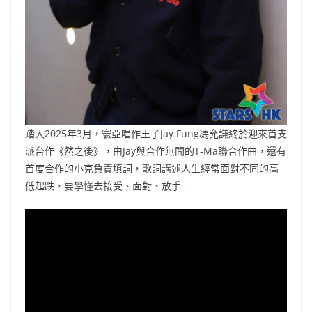
踏入2025年3月，寰亞唱作王子Jay Fung馮允謙終於迎來首支
派台作《然之後》，由Jay與合作無間的T-Ma聯合作曲，還有
首度合作的小克負責填詞，歌詞講述人生經常面對不同的高
低起跌，要學懂去接受、面對、放手。