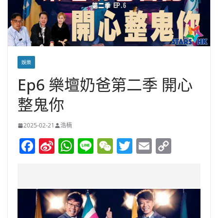
娛樂
Ep6 樂壇奶爸第二季 開心
整鬼你
2025-02-21
浩楠
F
Si
W
Li
W
T
E
C
a
n
h
n
e
w
m
o
c
a
at
e
C
itt
ai
p
e
W
s
h
er
l
y
b
ei
A
at
Li