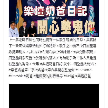
o
b
p
n
o
o
p
k
k
上一集吃喝日誌也同時也提到一些歌手玩樂的日常，其實除
了一些正常娛樂活動如打麻將外，歌手之中有不少百厭星喜
歡捉弄別人，其中非 #左麟右李 (#譚詠麟、#李克勤)莫屬，
而整蠱對象又豈止於幕前的藝人，有時助手及工作人員也是
被整蠱的對象，今集 #樂壇奶爸日記 就來一個整蠱大總結。
#樂壇奶爸第二季 #奶爸 #第六集開心整鬼你 #Season2
#starshk #奶爸 #趙雷蒙的影音世界 #Kel爸 #樂壇奶爸