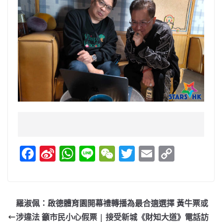
F
Si
W
Li
W
T
E
C
a
n
h
n
e
w
m
o
c
a
at
e
C
itt
ai
p
e
W
s
h
er
l
y
羅淑佩：啟德體育園開幕禮轉播為最合適選擇 黃牛票或
b
ei
A
at
Li
涉違法 籲市民小心假票 | 接受新城《財知大道》電話訪