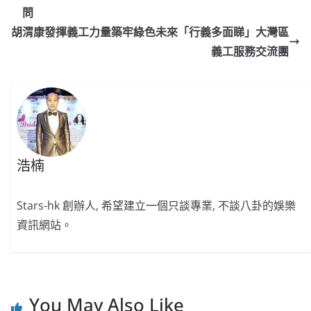
o
b
p
n
問
o
o
p
k
胡渭康發揮義工力量築牢綠色未來「行義多面睇」大灣區
義工服務交流團
k
浩楠
Stars-hk 創辦人, 希望建立一個只談專業, 不談八卦的娛樂
資訊網站。
You May Also Like