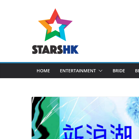
Skip
to
content
HOME
ENTERTAINMENT
BRIDE
B