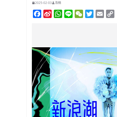
2025-02-03
浩楠
F
Si
W
Li
W
T
E
a
n
h
n
e
w
m
c
a
at
e
C
itt
ai
e
W
s
h
er
l
b
ei
A
at
o
b
p
o
o
p
k