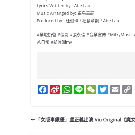
Lyrics Written by : Abe Lau
Music Arranged by: 福島章嗣
Produced by : 杜俊瑋 / 福島章嗣 / Abe Lau
#樂壇奶爸 #佳哥 #張永佳 #音樂宣傳 #MilkyMusic
爸日常 #新浪潮mv
F
Si
W
Li
W
T
E
a
n
h
n
e
w
m
c
a
at
e
C
itt
ai
e
W
s
h
er
l
「女版車銀優」盧正義出演 Viu Original《魔
b
ei
A
at