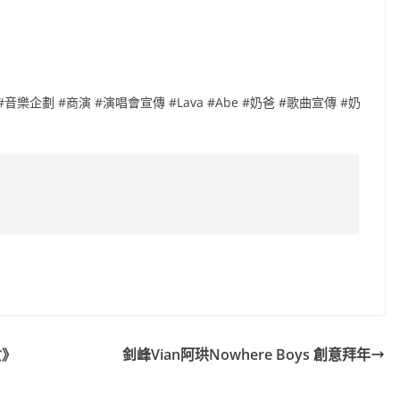
 #音樂企劃 #商演 #演唱會宣傳 #Lava #Abe #奶爸 #歌曲宣傳 #奶
C
o
p
y
女》
釗峰Vian阿珙Nowhere Boys 創意拜年
Li