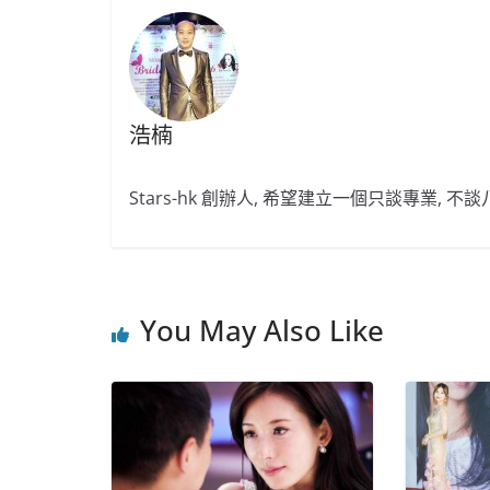
o
b
p
o
o
p
k
浩楠
Stars-hk 創辦人, 希望建立一個只談專業, 
You May Also Like