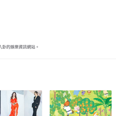
n
k
不談八卦的娛樂資訊網站。