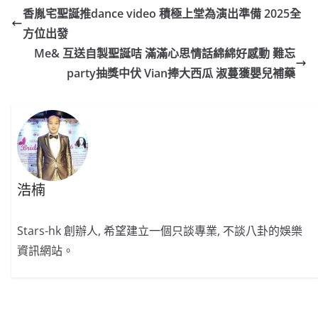
e
W
s
h
er
l
y
香胤宅聖誕推dance video 積極上堂為演出準備 2025全
b
ei
A
at
Li
方位出發
o
b
p
n
Me& 互送自製聖誕咭 滿滿心思情話綿綿好感動 難忘
o
o
p
k
party抽獎中伏 Vian捧大西瓜 淑蔓獲嬰兒補藥
k
浩楠
Stars-hk 創辦人, 希望建立一個只談專業, 不談八卦的娛樂
資訊網站。