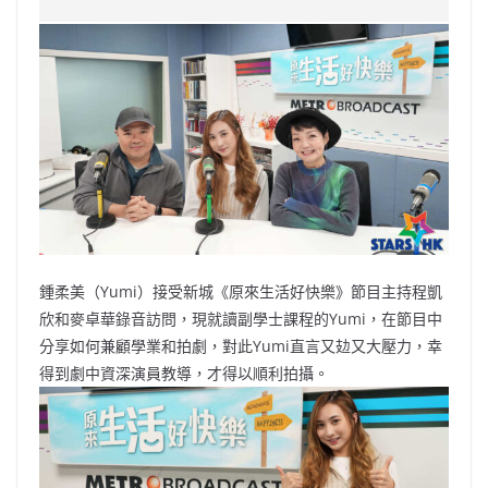
e
W
s
h
er
l
y
b
ei
A
at
Li
o
b
p
n
o
o
p
k
k
鍾柔美（Yumi）接受新城《原來生活好快樂》節目主持程凱
欣和麥卓華錄音訪問，現就讀副學士課程的Yumi，在節目中
分享如何兼顧學業和拍劇，對此Yumi直言又攰又大壓力，幸
得到劇中資深演員教導，才得以順利拍攝。