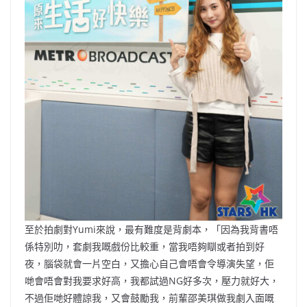
至於拍劇對Yumi來說，最有難度是背劇本，「因為我背書唔
係特別叻，套劇我嘅戲份比較重，當我唔夠瞓或者拍到好
夜，腦袋就會一片空白，又擔心自己會唔會令導演失望，佢
哋會唔會對我要求好高，我都試過NG好多次，壓力就好大，
不過佢哋好體諒我，又會鼓勵我，前輩邵美琪做我劇入面嘅