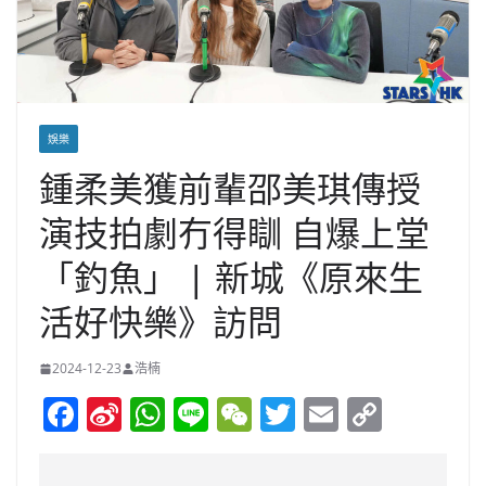
娛樂
鍾柔美獲前輩邵美琪傳授
演技拍劇冇得瞓 自爆上堂
「釣魚」 | 新城《原來生
活好快樂》訪問
2024-12-23
浩楠
F
Si
W
Li
W
T
E
C
a
n
h
n
e
w
m
o
c
a
at
e
C
itt
ai
p