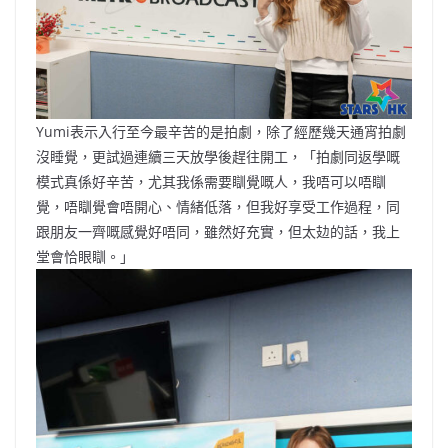
Yumi表示入行至今最辛苦的是拍劇，除了經歷幾天通宵拍劇
沒睡覺，更試過連續三天放學後趕往開工，「拍劇同返學嘅
模式真係好辛苦，尤其我係需要瞓覺嘅人，我唔可以唔瞓
覺，唔瞓覺會唔開心、情緒低落，但我好享受工作過程，同
跟朋友一齊嘅感覺好唔同，雖然好充實，但太攰的話，我上
堂會恰眼瞓。」