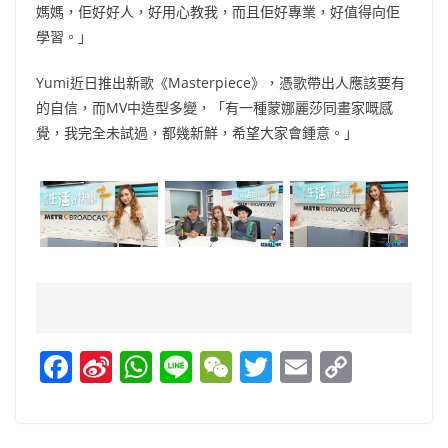
媽媽，佢好好人，好用心教我，而且佢好專業，好值得向佢
學習。」
Yumi近日推出新歌《Masterpiece》，憑歌帶出人應該要有
的自信，而MV中造型多變，「有一種蒙娜麗莎同畫家嘅感
覺，我完全未試過，都幾新鮮，希望大家會鍾意。」
F
Si
W
Li
W
T
E
C
a
n
h
n
e
w
m
o
c
a
at
e
C
itt
ai
p