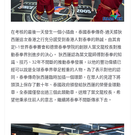
在考核的最後一天發生一個小插曲，泰國泰拳傳奇-通天膝狄
西蓮這次香港之行充分感受到香港人對泰拳的熱誠，由其肯
定I-1世界泰拳賽會和德樂泰拳學院的創辦人葉文龍校長對推
動泰拳界別進步的決心。 狄西蓮認為葉文龍師傅對泰拳的知
識、技巧、32年不間斷的推動泰拳發展，以他的豐功偉績已
經可以說是全球泰拳界舉足輕重的人物。為了表示對他的認
同，泰拳傳奇狄西蓮臨時加插一個環節，在眾人的見證下將
頭頂上保存了數十年、泰國政府頒發給狄西蓮的榮譽金環勳
章，全泰國僅發出過三個此類勳章，送贈了葉文龍校長，希
望他秉承住前人的意志，繼續將泰拳不間斷傳承下去。