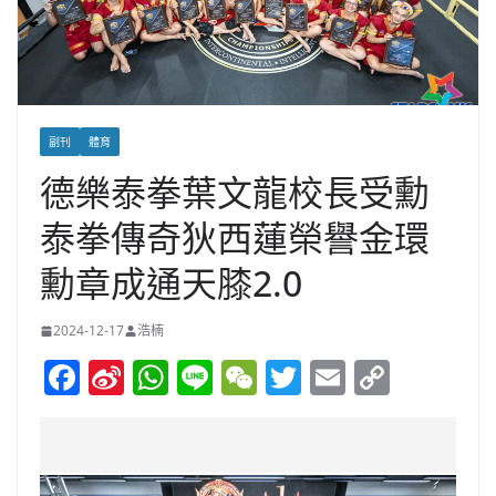
副刊
體育
德樂泰拳葉文龍校長受勳
泰拳傳奇狄西蓮榮譽金環
勳章成通天膝2.0
2024-12-17
浩楠
F
Si
W
Li
W
T
E
C
a
n
h
n
e
w
m
o
c
a
at
e
C
itt
ai
p
e
W
s
h
er
l
y