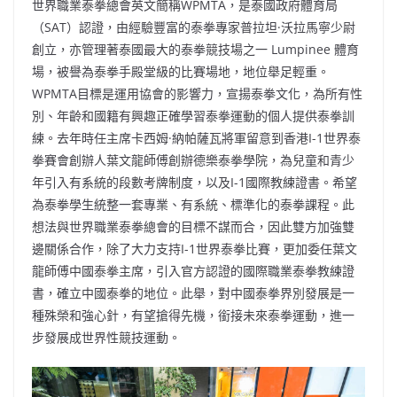
世界職業泰拳總會英文簡稱WPMTA，是泰國政府體育局
（SAT）認證，由經驗豐富的泰拳專家普拉坦·沃拉馬寧少尉
創立，亦管理著泰國最大的泰拳競技場之一 Lumpinee 體育
場，被譽為泰拳手殿堂級的比賽場地，地位舉足輕重。
WPMTA目標是運用協會的影響力，宣揚泰拳文化，為所有性
別、年齡和國籍有興趣正確學習泰拳運動的個人提供泰拳訓
練。去年時任主席卡西姆·納帕薩瓦將軍留意到香港I-1世界泰
拳賽會創辦人葉文龍師傅創辦德樂泰拳學院，為兒童和青少
年引入有系統的段數考牌制度，以及I-1國際教練證書。希望
為泰拳學生統整一套專業、有系統、標準化的泰拳課程。此
想法與世界職業泰拳總會的目標不謀而合，因此雙方加強雙
邊關係合作，除了大力支持I-1世界泰拳比賽，更加委任葉文
龍師傅中國泰拳主席，引入官方認證的國際職業泰拳教練證
書，確立中國泰拳的地位。此舉，對中國泰拳界別發展是一
種殊榮和強心針，有望搶得先機，銜接未來泰拳運動，進一
步發展成世界性競技運動。