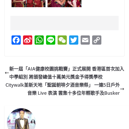
F
Si
W
Li
W
T
E
C
a
n
h
n
e
w
m
o
c
a
at
e
C
itt
ai
p
e
W
s
h
er
l
y
新一屆「AIA健康校園挑戰賽」正式展開 香港區首次加入
b
ei
A
at
Li
中學組別 將頒發總值十萬美元獎金予得獎學校
o
b
p
n
Citywalk荃新天地「聖誕朝啡夕酒音樂祭」 一連5日戶外
o
o
p
k
音樂 Live 表演 雲集十多位年輕歌手及Busker
k