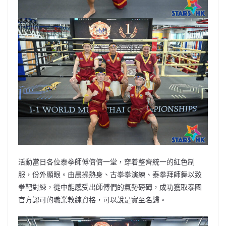
活動當日各位泰拳師傅儕儕一堂，穿着整齊統一的紅色制
服，份外顯眼。由晨操熱身、古拳拳演練、泰拳拜師舞以致
拳靶對練，從中能感受出師傅們的氣勢磅礡，成功獲取泰國
官方認可的職業教練資格，可以說是實至名歸。