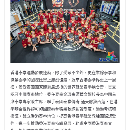
b
ei
A
at
Li
o
b
p
n
o
o
p
k
k
香港泰拳運動發展蓬勃，除了受眾不少外，更在業餘泰拳和
職業泰拳的國際比賽上屢創佳績。近來香港泰拳界更上一層
樓，備受泰國國家體育局認授的世界職業泰拳總會青，官宣
認可中國泰拳地位，委任泰拳金環宗師葉文龍校長為中國首
席泰拳專家兼主席，聯手泰國泰拳傳奇-通天膝狄西蓮，在港
舉辦全世界認可的國際泰拳職業教練認證制度，通過考核和
授証，確立香港泰拳地位，提高香港泰拳職業教練國際認受
性。進一步推動香港泰拳持續發展，務求令到香港泰拳文