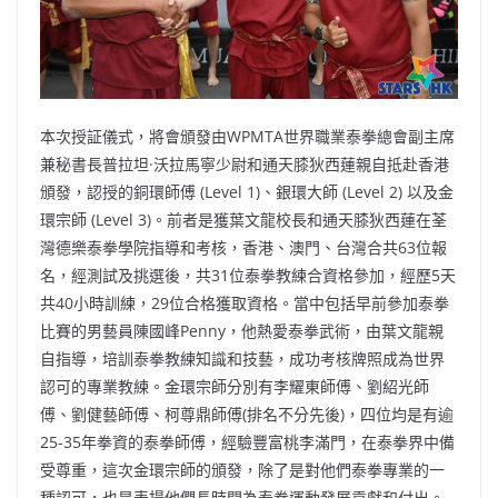
本次授証儀式，將會頒發由WPMTA世界職業泰拳總會副主席
兼秘書長普拉坦·沃拉馬寧少尉和通天膝狄西蓮親自抵赴香港
頒發，認授的銅環師傅 (Level 1)、銀環大師 (Level 2) 以及金
環宗師 (Level 3)。前者是獲葉文龍校長和通天膝狄西蓮在荃
灣德樂泰拳學院指導和考核，香港、澳門、台灣合共63位報
名，經測試及挑選後，共31位泰拳教練合資格參加，經歷5天
共40小時訓練，29位合格獲取資格。當中包括早前參加泰拳
比賽的男藝員陳國峰Penny，他熱愛泰拳武術，由葉文龍親
自指導，培訓泰拳教練知識和技藝，成功考核牌照成為世界
認可的專業教練。金環宗師分別有李耀東師傅、劉紹光師
傅、劉健藝師傅、柯尊鼎師傅(排名不分先後)，四位均是有逾
25-35年拳資的泰拳師傅，經驗豐富桃李滿門，在泰拳界中備
受尊重，這次金環宗師的頒發，除了是對他們泰拳專業的一
種認可，也是表揚他們長時間為泰拳運動發展貢獻和付出。