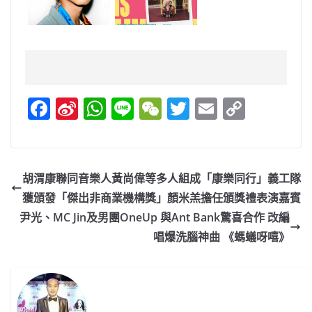
F
Si
W
Li
W
T
E
C
a
n
h
n
e
w
m
o
c
a
at
e
C
itt
ai
p
e
W
s
h
er
l
y
胡渭康聯同音樂人黃尚偉等多人組成「康樂同行」義工隊
b
ei
A
at
Li
獲頒發「傑出非商業機構獎」顏米羔擔任頒獎禮表演嘉賓
o
b
p
n
尹光、MC Jin及男團OneUp 與Ant Bank驚喜合作 改編
o
o
p
k
唱爆洗腦神曲 《螞蟻呀嘻》
k