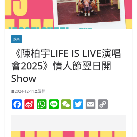
娛樂
《陳柏宇LIFE IS LIVE演唱
會2025》情人節翌日開
Show
2024-12-11
浩楠
F
Si
W
Li
W
T
E
C
a
n
h
n
e
w
m
o
c
a
at
e
C
itt
ai
p
e
W
s
h
er
l
y