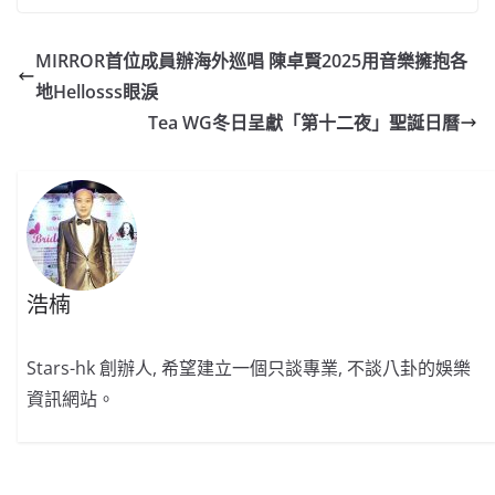
c
a
at
e
C
itt
ai
p
e
W
s
h
er
l
y
MIRROR首位成員辦海外巡唱 陳卓賢2025用音樂擁抱各
b
ei
A
at
Li
地Hellosss眼淚
o
b
p
n
Tea WG冬日呈獻「第十二夜」聖誕日曆
o
o
p
k
k
浩楠
Stars-hk 創辦人, 希望建立一個只談專業, 不談八卦的娛樂
資訊網站。