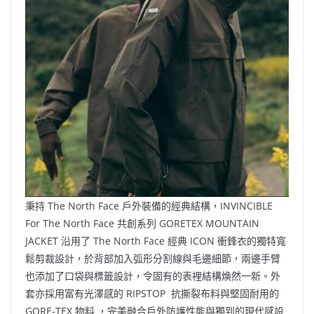
秉持 The North Face 戶外裝備的經典結構，INVINCIBLE
For The North Face 共創系列 GORETEX MOUNTAIN
JACKET 沿用了 The North Face 經典 ICON 衝鋒衣的獨特寬
鬆剪裁設計，於背部加入弧形分割線與毛邊細節，兩邊手臂
也添加了口袋與標籤設計，令固有的表裡結構煥然一新。外
套亦採用富有光澤感的 RIPSTOP 抗撕裂布料與堅固耐用的
GORE-TEX 物料 ，完美融合戶外防護性能與獨到的現代感設