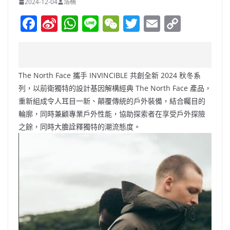
2024-12-04
浩楠
F
Si
W
Li
W
T
E
C
a
n
h
n
e
w
m
o
c
a
at
e
C
itt
ai
p
e
W
s
h
er
l
y
The North Face 攜手 INVINCIBLE 共創全新 2024 秋冬系
b
ei
A
at
Li
列，以前衛獨特的設計基因解構經典 The North Face 產品，
o
b
p
n
重新組成令人耳目一新、顛覆傳統的戶外裝備，結合矚目的
輪廓，同時兼顧專業戶外性能，協助探索者在享受戶外探險
o
o
p
k
之餘，同時大膽詮釋獨特的潮流態度。
k