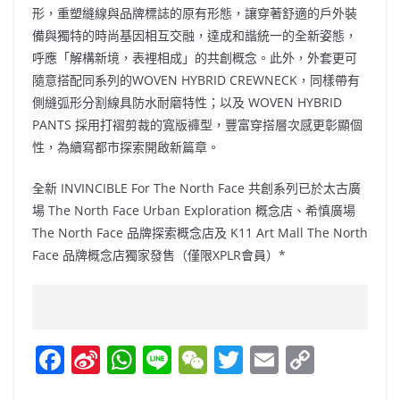
形，重塑縫線與品牌標誌的原有形態，讓穿著舒適的戶外裝
備與獨特的時尚基因相互交融，達成和諧統一的全新姿態，
呼應「解構新境，表裡相成」的共創概念。此外，外套更可
隨意搭配同系列的WOVEN HYBRID CREWNECK，同樣帶有
側縫弧形分割線具防水耐磨特性；以及 WOVEN HYBRID
PANTS 採用打褶剪裁的寬版褲型，豐富穿搭層次感更彰顯個
性，為續寫都市探索開啟新篇章。
全新 INVINCIBLE For The North Face 共創系列已於太古廣
場 The North Face Urban Exploration 概念店、希慎廣場
The North Face 品牌探索概念店及 K11 Art Mall The North
Face 品牌概念店獨家發售（僅限XPLR會員）*
F
Si
W
Li
W
T
E
C
a
n
h
n
e
w
m
o