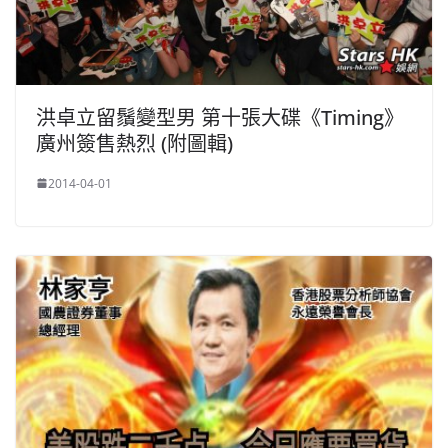
洪卓立留鬚變型男 第十張大碟《Timing》
廣州簽售熱烈 (附圖輯)
2014-04-01