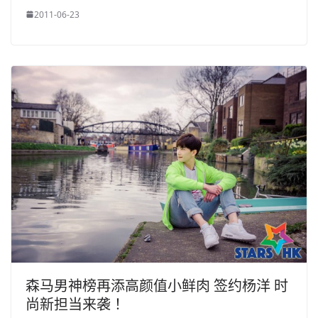
2011-06-23
森马男神榜再添高颜值小鲜肉 签约杨洋 时
尚新担当来袭！