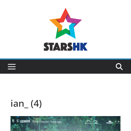
Skip
to
content
ian_ (4)