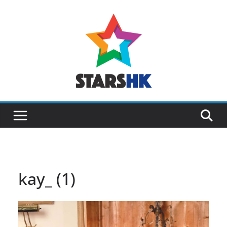
Skip
to
content
kay_ (1)