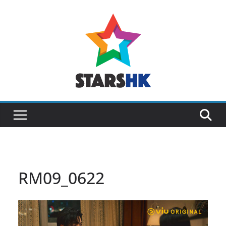
Skip
to
content
RM09_0622