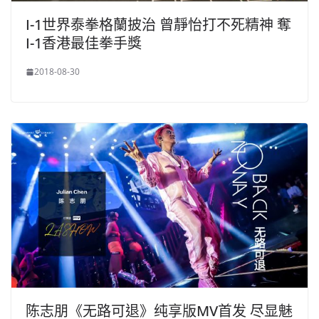
I-1世界泰拳格蘭披治 曾靜怡打不死精神 奪
I-1香港最佳拳手獎
2018-08-30
陈志朋《无路可退》纯享版MV首发 尽显魅