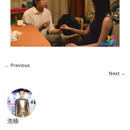
← Previous
Next →
浩楠