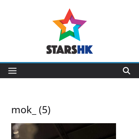
Skip
to
content
mok_ (5)