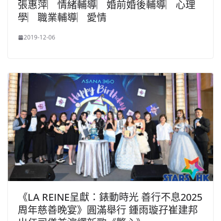
張惠萍︳情緒輔導︳婚前婚後輔導︳心理
學︳職業輔導︳愛情
2019-12-06
《LA REINE呈獻：錶動時光 善行不息2025
周年慈善晚宴》圓滿舉行 鍾雨璇孖崔建邦