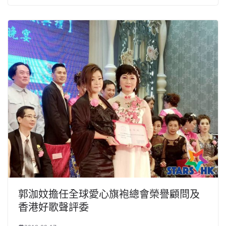
郭泇妏擔任全球愛心旗袍總會榮譽顧問及
香港好歌聲評委