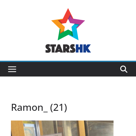
Skip
to
content
Ramon_ (21)