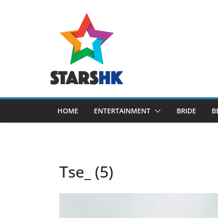
Skip
to
content
HOME
ENTERTAINMENT
BRIDE
B
Tse_ (5)