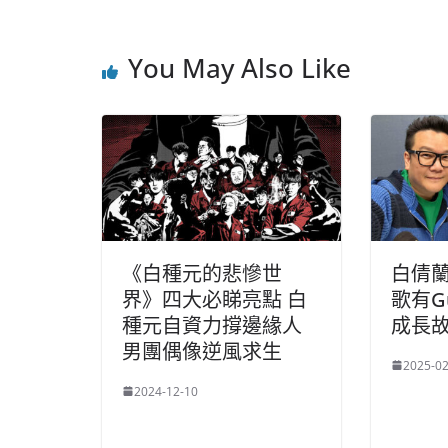
You May Also Like
《白種元的悲慘世
白倩
界》四大必睇亮點 白
歌有G
種元自資力撐邊緣人
成長
男團偶像逆風求生
2025-02
2024-12-10