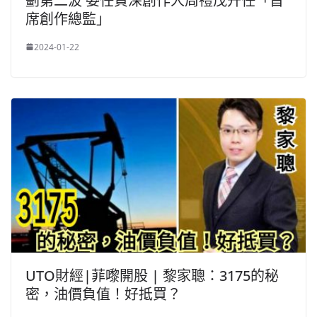
劃第二波 委任資深創作人周禮茂升任「首
席創作總監」
2024-01-22
UTO財經|菲嚟開股 | 黎家聰：3175的秘
密，油價負值！好抵買？