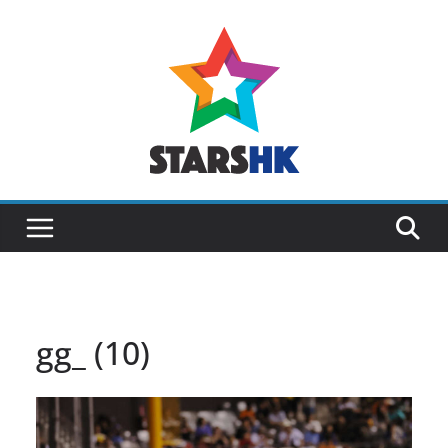
Skip
to
content
gg_ (10)