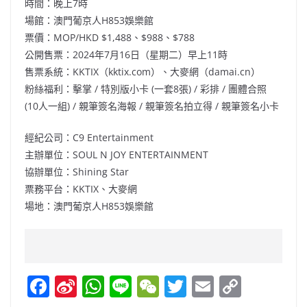
時間：晚上7時
場館：澳門葡京人H853娛樂館
票價：MOP/HKD $1,488、$988、$788
公開售票：2024年7月16日（星期二）早上11時
售票系統：KKTIX（kktix.com）、大麥網（damai.cn）
粉絲福利：擊掌 / 特別版小卡 (一套8張) / 彩排 / 團體合照
(10人一組) / 親筆簽名海報 / 親筆簽名拍立得 / 親筆簽名小卡
經紀公司：C9 Entertainment
主辦單位：SOUL N JOY ENTERTAINMENT
協辦單位：Shining Star
票務平台：KKTIX、大麥網
場地：澳門葡京人H853娛樂館
F
Si
W
Li
W
T
E
C