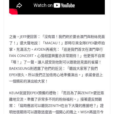
之後，JEFF便回答：「沒有錯！我們終於要去澳門與粉絲見面
了！」還大聲地說：「MACAU！」即時引來全隊EPEX歡呼拍
掌，充滿活力。AYDEN再補充：「這是我們首次在澳門舉行
FAN CONCERT，心情相當興奮亦非常期待！」他更情不自禁
「嘩！」了一聲，讓人感受到他對可以跟歌迷見面的雀躍！
BAEKSEUNG則透露了他們的近況：「聽說大家等了我們
EPEX很久，所以我們正加倍用心地準備演出。」承諾會送上
一個精彩的演出給大家！
KEUM就提到EPEX預備的禮物：「而且為了與ZENITH更近距
離地交流，準備了非常多不同的粉絲福利。」接著還反問觀
眾：「屆時應該可以聽到ZENITH在台下大聲的應援吧？」證
明他很期待可以跟歌迷度過一個開心的晚上。WISH再提示今