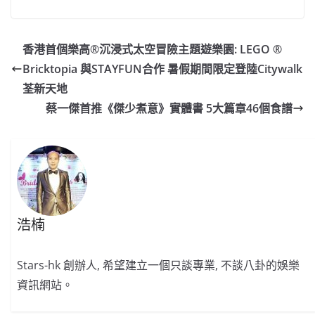
a
n
h
n
e
w
m
o
c
a
at
e
C
itt
ai
p
e
W
s
h
er
l
y
香港首個樂高®沉浸式太空冒險主題遊樂園: LEGO ®
b
ei
A
at
Li
Bricktopia 與STAYFUN合作 暑假期間限定登陸Citywalk
o
b
p
n
荃新天地
o
o
p
k
蔡一傑首推《傑少煮意》實體書 5大篇章46個食譜
k
浩楠
Stars-hk 創辦人, 希望建立一個只談專業, 不談八卦的娛樂
資訊網站。