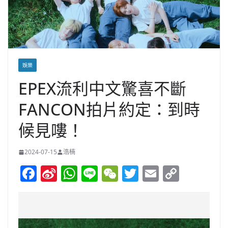
娛樂
EPEX流利中文驚喜不斷
FANCON拍片約定：到時
候見嘍！
2024-07-15
浩楠
F
Si
W
Li
W
T
E
C
a
n
h
n
e
w
m
o
c
a
at
e
C
itt
ai
p
e
W
s
h
er
l
y