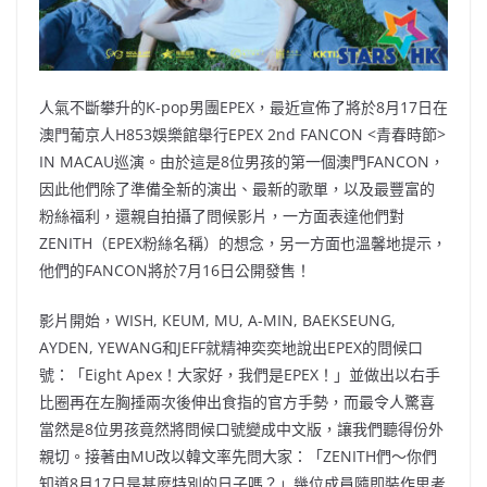
人氣不斷攀升的K-pop男團EPEX，最近宣佈了將於8月17日在
澳門葡京人H853娛樂館舉行EPEX 2nd FANCON <青春時節>
IN MACAU巡演。由於這是8位男孩的第一個澳門FANCON，
因此他們除了準備全新的演出、最新的歌單，以及最豐富的
粉絲福利，還親自拍攝了問候影片，一方面表達他們對
ZENITH（EPEX粉絲名稱）的想念，另一方面也溫馨地提示，
他們的FANCON將於7月16日公開發售！
影片開始，WISH, KEUM, MU, A-MIN, BAEKSEUNG,
AYDEN, YEWANG和JEFF就精神奕奕地說出EPEX的問候口
號：「Eight Apex！大家好，我們是EPEX！」並做出以右手
比圈再在左胸捶兩次後伸出食指的官方手勢，而最令人驚喜
當然是8位男孩竟然將問候口號變成中文版，讓我們聽得份外
親切。接著由MU改以韓文率先問大家：「ZENITH們～你們
知道8月17日是甚麼特別的日子嗎？」幾位成員隨即裝作思考