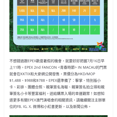
不想錯過跟EPEX歡度暑假的機會，就要好好把握7月16日早
上11時，EPEX 2nd FANCON <青春時節> IN MACAU的門票
就會在KKTIX和大麥網公開發售，票價分為HKD/MOP
$1,488、$988和$788。EPEX還準備了：擊掌、特別版小
卡、彩排、團體合照、親筆簽名海報、親筆簽名拍立得和親
筆簽名小卡等豐富福利，送給購票入場的幸運觀眾！如想知
道更多有關EPEX澳門演唱會的相關資訊，請繼續關注主辦單
位的FB, IG, X, 微博和小紅書更新，以及新聞公佈。