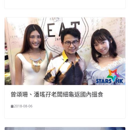
曾頌珊、潘瑤孖老闆細龜返國內搵食
2018-08-06