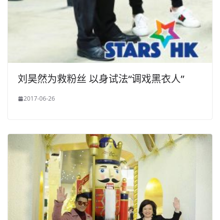
刘昊然为救粉丝 以身试法“调戏黑衣人”
2017-06-26