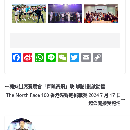
F
Si
W
Li
W
T
E
C
a
n
h
n
e
w
m
o
c
a
at
e
C
itt
ai
p
e
W
s
h
er
l
y
糖妹出席賽⾺會「⿑跳⾼⾶」跳d繩計劃啟動禮
b
ei
A
at
Li
The North Face 100 香港越野跑挑戰賽 2024 7 月 17 日
o
b
p
n
起公開接受報名
o
o
p
k
k