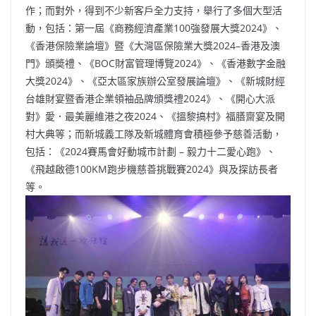
作；而對外，得到不少新客戶全力支持，舉行了多個大型活
動，包括：第一屆《商務經濟產業100強發展大獎2024》、
《香港保險業論壇》暨《大灣區保險業大獎2024–香港及澳
門》頒奬禮、《BOC財富管理博覽2024》、《香港數字金融
大獎2024》、《亞太區家族辦公室發展論壇》、《新城財經
台雄財宴暨香港企業領袖品牌頒獎禮2024》、《開心大派
對》愛．最美麗維港之夜2024、《搵黎搞村》福膳齋宴及開
村大典等；而新城義工隊及新城體育會積極參予慈善活動，
包括：《2024賽馬會好動城市計劃 – 毅力十二愛心跑》、
《飛越啟德100KM跑步機慈善挑戰賽2024》與及探訪長者
等。