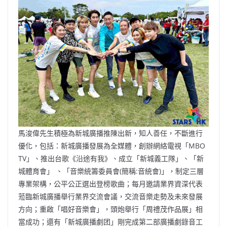
馬浚偉先生積極為新城廣播推陳出新，知人善任，不斷進行
優化，包括：新城廣播發展為全媒體，創辦網絡電視「MBO
TV」、推出台歌《沿途有我》、成立「新城義工隊」、「新
城體育會」 、「音樂統籌委員會(簡稱:音統會)」，制定三層
專業架構，公平公正選出登榜歌曲；每月邀請業界資深代表
蒞臨新城廣播舉行業界交流會議，交流音樂走勢及未來發展
方向；重啟「唱好音樂會」，頭炮舉行「周禮茂作品展」相
當成功；還有「新城廣播劇团」剛完成第二部廣播劇錄音工