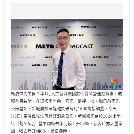
a
n
h
n
e
w
m
o
c
a
at
e
C
itt
ai
p
e
W
s
h
er
l
y
b
ei
A
at
Li
o
b
p
n
o
o
p
k
k
馬浚偉先生自今年1月入主新城廣播擔任首席營運總監後，成
績有目共睹，在短短半年內，喜訊一浪接一浪，繼日前率先
公佈喜訊，新城廣播全媒體突破每月1600萬接觸量。今天
(15日) 馬浚偉先生再有好消息公佈，新城知訊台於2024上半
年（截至6月）營業額與去年比較上升24％，新客戶亦大量增
加，較去年升幅8%，業績顯赫。