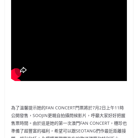
為了溫馨提示她的FAN CONCERT門票將於7月2日上午11時
公開發售，SOOJIN更親自拍攝問候影片，呼籲大家好好把握
售票時間。由於這是她的第一次澳門FAN CONCERT，穗珍也
準備了超豐富的福利，希望可以跟SEOTANG們作最近距離接