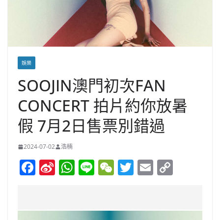
娛樂
SOOJIN澳門初次FAN
CONCERT 拍片約你放暑
假 7月2日售票別錯過
2024-07-02
浩楠
F
Si
W
Li
W
T
E
C
a
n
h
n
e
w
m
o
c
a
at
e
C
itt
ai
p
e
W
s
h
er
l
y