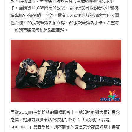
觸，福利包括：全場購票觀眾皆有的歡送環節和特別版小
卡，而購買$1,688門票的觀眾，更再保證可以觀看彩排和擁
有專屬VIP識別證。另外，還有共250個名額的超珍貴10人團
體合照、20張親筆簽名拍立得、60張親筆簽名小卡，希望每
一位購票觀眾都能夠滿載而歸。
而從SOOJIN拍給粉絲的問候影片中，就知道她對大家的思念
之情，她努力以廣東話跟歌迷打招呼：「大家好，我是
SOOJIN！」發音準確，想不到她的語言天份那麼好啊！接著