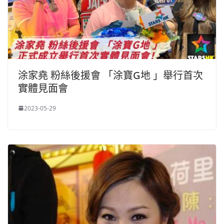
涂家堯 粉絲後援會 「涂寶G地 」舉行首次
實體見面會
2023-05-29