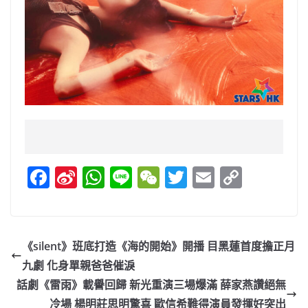
F
Si
W
Li
W
T
E
C
a
n
h
n
e
w
m
o
c
a
at
e
C
itt
ai
p
e
W
s
h
er
l
y
《silent》班底打造《海的開始》開播 目黑蓮首度擔正月
b
ei
A
at
Li
九劇 化身單親爸爸催淚
o
b
p
n
話劇《雷雨》載譽回歸 新光重演三場爆滿 薛家燕讚絕無
冷場 楊明莊思明驚喜 歐信希難得演員發揮好突出