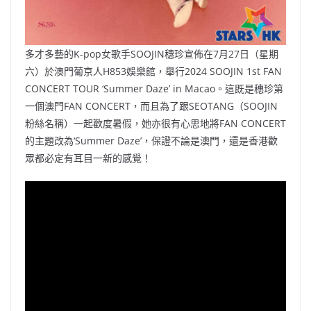
多才多藝的K-pop女歌手SOOJIN穗珍宣佈在7月27日（星期
六）於澳門葡京人H853娛樂館，舉行2024 SOOJIN 1st FAN
CONCERT TOUR ‘Summer Daze’ in Macao。這既是穗珍第
一個澳門FAN CONCERT，而且為了跟SEOTANG（SOOJIN
粉絲名稱）一起歡度暑假，她亦很有心思地將FAN CONCERT
的主題改為‘Summer Daze’，保證不論是澳門，還是香港歡
眾都必定有耳目一新的感覺！