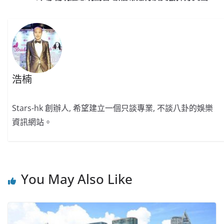
o
o
p
k
k
浩楠
Stars-hk 創辦人, 希望建立一個只談專業, 不談八卦的娛樂
資訊網站。
You May Also Like