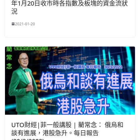
年1月20日收市時各指數及板塊的資金流狀
況
2021-01-20
UTO財經|菲一般講股 | 藺常念： 俄烏和
談有進展，港股急升。每日報告