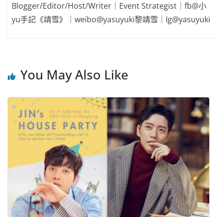
Blogger/Editor/Host/Writer｜Event Strategist｜fb@小
yu手記《靖雪》｜weibo@yasuyuki黎靖雪｜Ig@yasuyuki
You May Also Like