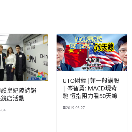
UTO財經|菲一般講股
| 岑智勇: MACD現背
坤護皇妃陸詩韻
馳 恆指阻力看50天線
眼鏡店活動
2019-06-27
-04