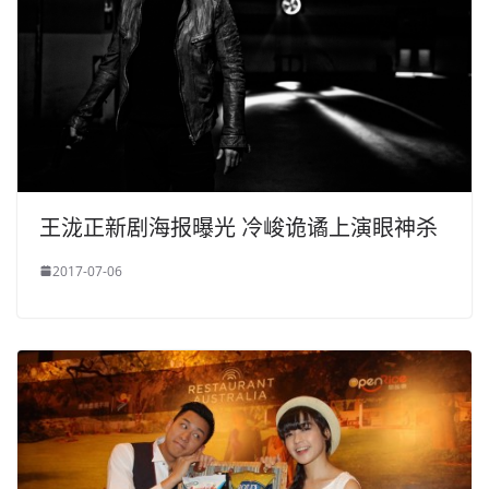
王泷正新剧海报曝光 冷峻诡谲上演眼神杀
2017-07-06