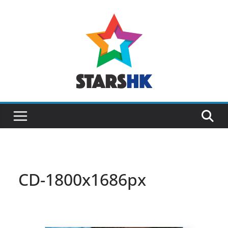
Skip
to
content
CD-1800x1686px