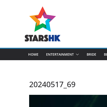
Skip
to
content
HOME
ENTERTAINMENT
BRIDE
B
20240517_69