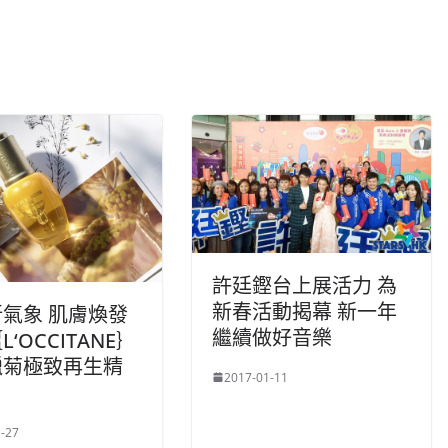
許廷鏗台上展活力 為
新春活動揭幕 新一年
氣象 肌膚煥發
繼續做好音樂
‘OCCITANE｝
蠟菊極致再生精
2017-01-11
-27