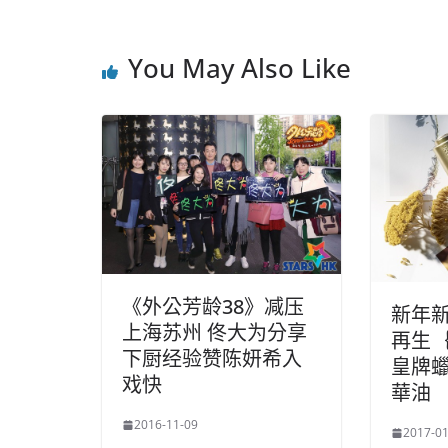
You May Also Like
《外公芳龄38》减压
新年新
上海苏州 佟大为分享
再生｛L
下厨经验赞陈妍希入
皇牌
戏快
華油
2016-11-09
2017-01