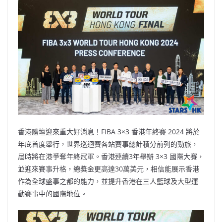
b
ei
A
at
Li
o
b
p
n
o
o
p
k
k
香港體壇迎來重大好消息！FIBA 3×3 香港年終賽 2024 將於
年底首度舉行，世界巡迴賽各站賽事總計積分前列的勁旅，
屆時將在港爭奪年終冠軍。香港連續3年舉辦 3×3 國際大賽，
並迎來賽事升格，總獎金更高達30萬美元，相信能展示香港
作為全球盛事之都的能力，並提升香港在三人籃球及大型運
動賽事中的國際地位。