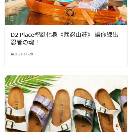
D2 Place聖誕化身《荔忍山莊》 讓你練出
忍者の魂！
2021-11-28