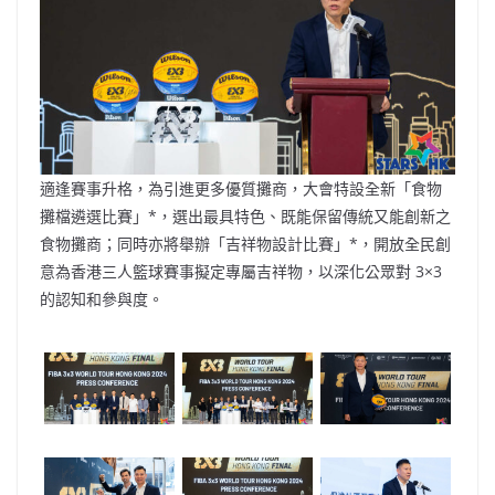
適逢賽事升格，為引進更多優質攤商，大會特設全新「食物
攤檔遴選比賽」*，選出最具特色、既能保留傳統又能創新之
食物攤商；同時亦將舉辦「吉祥物設計比賽」*，開放全民創
意為香港三人籃球賽事擬定專屬吉祥物，以深化公眾對 3×3
的認知和參與度。