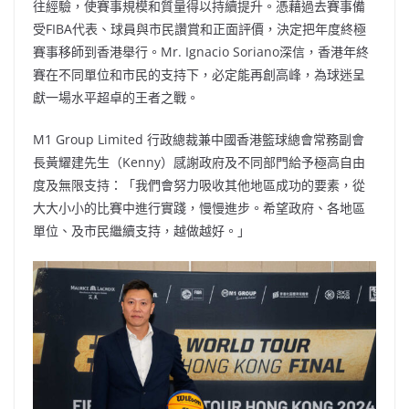
往經驗，使賽事規模和質量得以持續提升。憑藉過去賽事備
受FIBA代表、球員與市民讚賞和正面評價，決定把年度終極
賽事移師到香港舉行。Mr. Ignacio Soriano深信，香港年終
賽在不同單位和市民的支持下，必定能再創高峰，為球迷呈
獻一場水平超卓的王者之戰。
M1 Group Limited 行政總裁兼中國香港籃球總會常務副會
長黃耀建先生（Kenny）感謝政府及不同部門給予極高自由
度及無限支持：「我們會努力吸收其他地區成功的要素，從
大大小小的比賽中進行實踐，慢慢進步。希望政府、各地區
單位、及市民繼續支持，越做越好。」