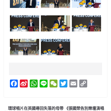
F
Si
W
Li
W
T
E
C
a
n
h
n
e
w
m
o
c
a
at
e
C
itt
ai
p
e
W
s
h
er
l
y
環球唱片在英國尋回失落的母帶 《張國榮告別樂壇演唱