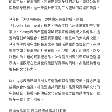
的嘉年華。賽事期間，將舉辦豐富多樣的活動，邀請公眾參
與及親身體驗，進一步提升市民對三人籃球的認識和熱愛。
今年的「3×3 Village」亦將秉承過往經驗，延續
「Sportertainment」概念，把香港特色及傳統文化帶到賽
事中。Kenny表示希望能兼顧賽事宣傳與傳統文化傳承，透
過內容創新與融合，豐富賽事體驗，繼往年的大坑舞火龍，
今年希望與剛完成的長洲太平清醮活動主辦單位合作，在現
場設立如：長洲包山打卡景區、小型搶「波」山攤位、以及
以包山為主題的賽事紀念品，並會隨長洲習俗帶來飄色巡迴
表演，讓觀眾在欣賞世界級籃球賽事的同時，亦能體驗香港
獨特的文化魅力。
Kenny亦表示已與長洲太平清醮值理會展開交流，雙方已達
成初步合作協議。相信透過共同策劃，能實現賽事與文化的
完美結合，將香港的傳統文化習俗展現於國際體壇舞台，宣
揚多元本土文化風采。
廣邀合作單位 同推體壇盛事共創多贏