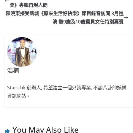
b
ei
A
at
Li
會》專輯首現人間
o
b
p
n
陳曉東接受新城《原來生活好快樂》節目錄音訪問 8月巡
o
o
p
k
演 邀9歲及10歲寶貝女任特別嘉賓
k
浩楠
Stars-hk 創辦人, 希望建立一個只談專業, 不談八卦的娛樂
資訊網站。
You May Also Like