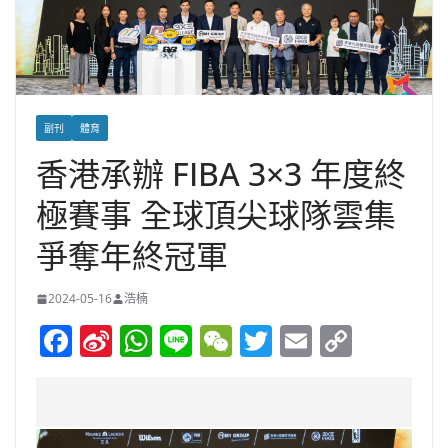
副刊
體育
香港承辦 FIBA 3×3 年度終
極賽事 全球頂尖球隊雲集
爭奪年終冠軍
2024-05-16
浩楠
F
Si
W
Li
W
T
E
C
a
n
h
n
e
w
m
o
c
a
at
e
C
itt
ai
p
e
W
s
h
er
l
y