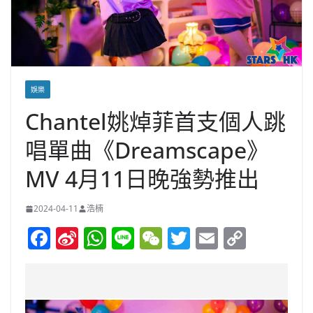
娛樂
Chantel姚焯菲首支個人跳
唱單曲《Dreamscape》
MV 4月11日晚強勢推出
2024-04-11
浩楠
F
Si
W
Li
W
T
E
C
a
n
h
n
e
w
m
o
c
a
at
e
C
itt
ai
p
e
W
s
h
er
l
y