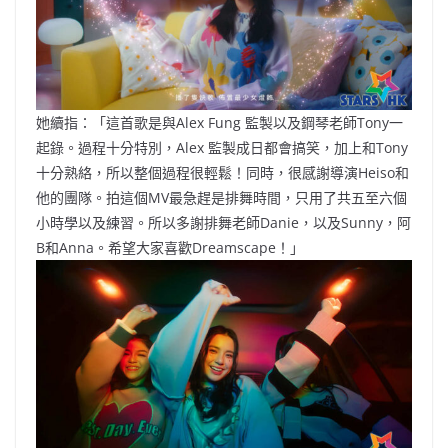
她續指：「這首歌是與Alex Fung 監製以及鋼琴老師Tony一
起錄。過程十分特別，Alex 監製成日都會搞笑，加上和Tony
十分熟絡，所以整個過程很輕鬆！同時，很感謝導演Heiso和
他的團隊。拍這個MV最急趕是排舞時間，只用了共五至六個
小時學以及練習。所以多謝排舞老師Danie，以及Sunny，阿
B和Anna。希望大家喜歡Dreamscape！」