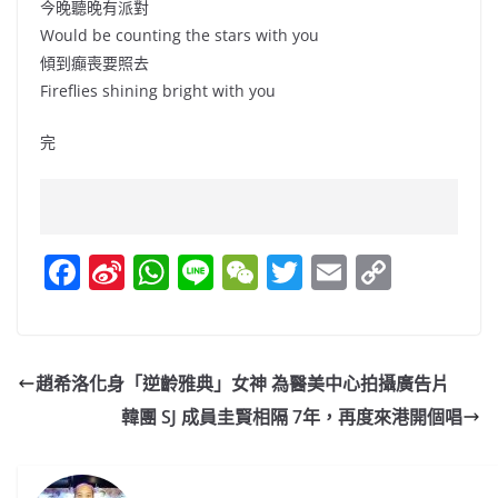
今晚聽晚有派對
Would be counting the stars with you
傾到癲喪要照去
Fireflies shining bright with you
完
F
Si
W
Li
W
T
E
C
a
n
h
n
e
w
m
o
c
a
at
e
C
itt
ai
p
e
W
s
h
er
l
y
趙希洛化身「逆齡雅典」女神 為醫美中心拍攝廣告片
b
ei
A
at
Li
韓團 SJ 成員圭賢相隔 7年，再度來港開個唱
o
b
p
n
o
o
p
k