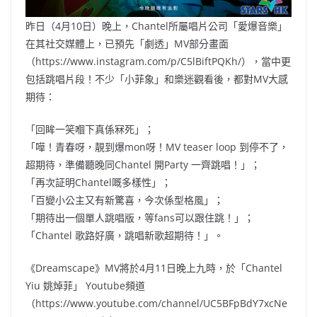
昨日（4月10日）晚上，Chantel所屬唱片公司「愛爆音樂」
在其社交媒體上，已預先「劇透」MV部分畫面
（https://www.instagram.com/p/C5lBiftPQKh/），當中更
包括跳唱片段！不少「小菲象」和樂迷觀看後，都對MV大感
期待：
「回眸一笑嗰下真係冧死」；
「嘩！青春呀，靚到爆mon呀！MV teaser loop 到停不了，
超期待，準備聽晚同Chantel 開Party 一齊跳唱！」；
「再次証明Chantel嘅多樣性」；
「百變小公主又有新驚喜，今次係型格風」；
「期待出一個單人跳唱版，等fans可以跟住跳！」；
「Chantel 歌路好廣，跳唱新歌超期待！」。
《Dreamscape》MV將於4月11日晚上九時，於「Chantel
Yiu 姚焯菲」 Youtube頻道
（https://www.youtube.com/channel/UC5BFpBdY7xcNe