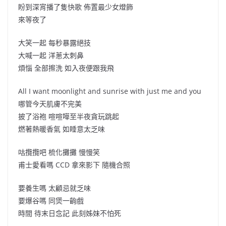
盼到深宵播了隻快歌 佈置最少女燈飾
來等夜了
大笑一起 每秒暴露絕技
大喊一起 洋蔥太刺鼻
煩惱 全部擦洗 如入夜便跟我飛
All I want moonlight and sunrise with just me and you
哪管今天肌膚不完美
披了浴袍 喧喧嘩至半夜貪玩跳起
燃著熱暖香氣 如睡意太乏味
咕攬攬吧 梳化攤攤 慢慢笑
甫士愛看嗎 CCD 拿來影下 隨機合照
要養生嗎 太顧忌就乏味
要爆谷嗎 同煲一齣戲
時間 待末日念記 此刻姊妹不怕死