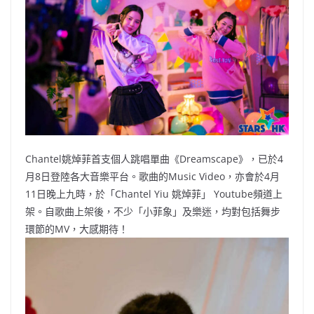
b
ei
A
at
Li
o
b
p
n
o
o
p
k
k
Chantel姚焯菲首支個人跳唱單曲《Dreamscape》，已於4
月8日登陸各大音樂平台。歌曲的Music Video，亦會於4月
11日晚上九時，於「Chantel Yiu 姚焯菲」 Youtube頻道上
架。自歌曲上架後，不少「小菲象」及樂迷，均對包括舞步
環節的MV，大感期待！