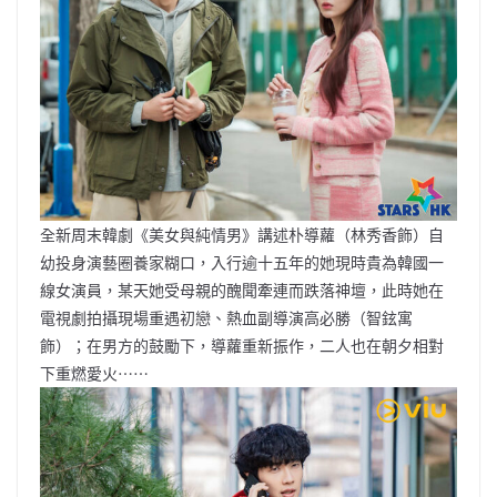
全新周末韓劇《美女與純情男》講述朴導蘿（林秀香飾）自
幼投身演藝圈養家糊口，入行逾十五年的她現時貴為韓國一
線女演員，某天她受母親的醜聞牽連而跌落神壇，此時她在
電視劇拍攝現場重遇初戀、熱血副導演高必勝（智鉉寓
飾）；在男方的鼓勵下，導蘿重新振作，二人也在朝夕相對
下重燃愛火⋯⋯