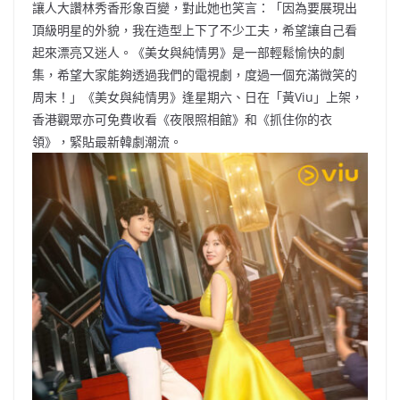
讓人大讚林秀香形象百變，對此她也笑言：「因為要展現出
頂級明星的外貌，我在造型上下了不少工夫，希望讓自己看
起來漂亮又迷人。《美女與純情男》是一部輕鬆愉快的劇
集，希望大家能夠透過我們的電視劇，度過一個充滿微笑的
周末！」《美女與純情男》逢星期六、日在「黃Viu」上架，
香港觀眾亦可免費收看《夜限照相館》和《抓住你的衣
領》，緊貼最新韓劇潮流。