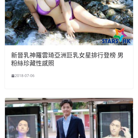
新晉乳神羅雲琦亞洲巨乳女星排行登榜 男
粉絲珍藏性感照
2018-07-06