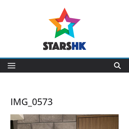
Skip
to
content
IMG_0573