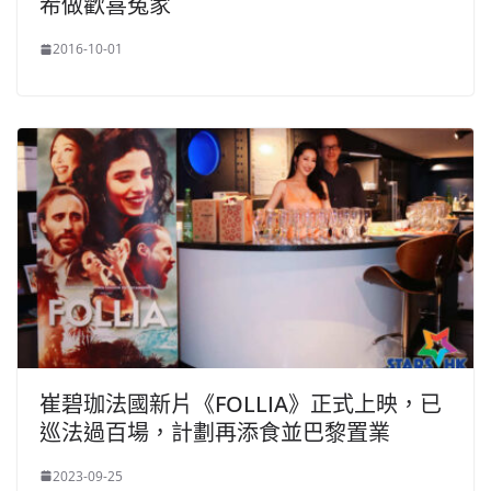
希做歡喜冤家
2016-10-01
崔碧珈法國新片《FOLLIA》正式上映，已
巡法過百場，計劃再添食並巴黎置業
2023-09-25