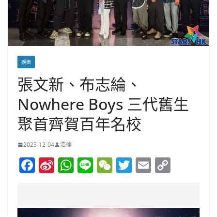
娛樂
張文新、布志綸、
Nowhere Boys 三代舊生
聚首齊賀百年名校
2023-12-04
浩楠
F
Si
W
Li
W
T
E
C
a
n
h
n
e
w
m
o
c
a
at
e
C
itt
ai
p
e
W
s
h
er
l
y