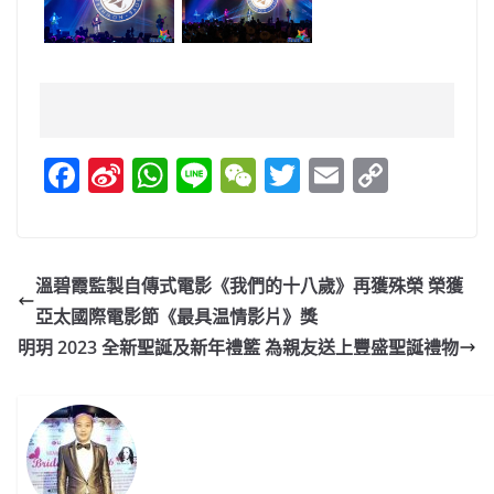
F
Si
W
Li
W
T
E
C
a
n
h
n
e
w
m
o
c
a
at
e
C
itt
ai
p
e
W
s
h
er
l
y
溫碧霞監製自傳式電影《我們的十八歲》再獲殊榮 榮獲
b
ei
A
at
Li
亞太國際電影節《最具温情影片》獎
o
b
p
n
明玥 2023 全新聖誕及新年禮籃 為親友送上豐盛聖誕禮物
o
o
p
k
k