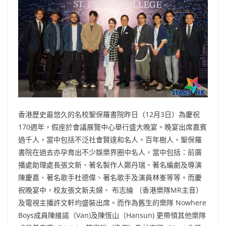
b
ei
A
at
Li
o
b
p
n
o
o
p
k
k
香港歷史最悠久的名校聖保羅書院昨日（12月3日）為慶祝
170週年，假座於會議展覽中心舉行盛大晚宴。晚宴出席嘉賓
過千人，當中包括不泛社會賢達和名人。百年樹人，聖保羅
書院在過去亦孕育出不少娛樂界圈中名人，當中包括：前廣
播處助理處長張文新、著名製作人鄭丹瑞、著名編劇及導演
陳慶嘉、著名歌手杜德偉、著名歌手及演員林峯等等。而慶
祝晚宴中，校友張文新夫婦、 布志綸 （香港樂隊MR主音）
及電視主播許文軒均盛裝出席。而作為舊生的樂隊 Nowhere
Boys成員陳維諾（Van)及陳恆山（Hansun) 更帶領其他樂隊