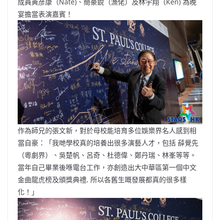
成員黃彦康（Nate)、簡豪銳（漁佬）及林宇翔（Ken) 為晚
宴擔當表演嘉賓！
作為師兄的張文新，對於母校能培育多位娛樂界名人感到相
當自豪：「我哋學校真的培養出很多演藝人才，包括 薛覺先
（粵劇界）、吳楚帆、呂奇、杜德偉、鄭丹瑞、林峯等等。
當年自己畢業後喺電台工作，亦創造出大中華區第一個中文
金曲龍虎榜及頒獎典禮, 所以各舊生嘅發展都真的很多樣
化！」