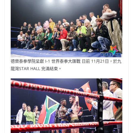
b
ei
A
at
Li
o
b
p
n
o
o
p
k
k
德樂泰拳學院呈獻 I-1 世界泰拳大匯戰 日前 11月21日，於九
龍灣STAR HALL 完滿結束。