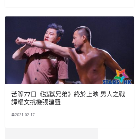
苦等77日《逃獄兄弟》終於上映 男人之戰
譚耀文挑機張建聲
2021-02-17