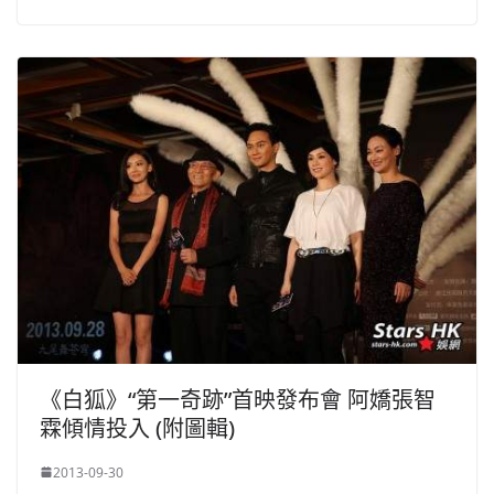
《白狐》“第一奇跡”首映發布會 阿嬌張智
霖傾情投入 (附圖輯)
2013-09-30