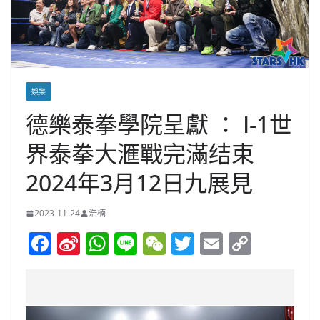
娛樂
德樂泰拳學院呈獻 ： I-1世
界泰拳大滙戰完滿结束
2024年3月12日九展見
2023-11-24
浩楠
F
Si
W
Li
W
T
E
C
a
n
h
n
e
w
m
o
c
a
at
e
C
itt
ai
p
e
W
s
h
er
l
y