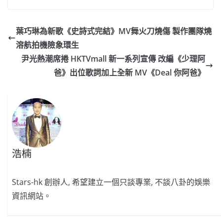
c
a
at
e
C
itt
ai
p
e
W
s
h
er
l
y
葉巧琳為新歌《史詩式完結》MV舞火刀燒傷 製作團隊燒
b
ei
A
at
Li
溶航拍機險象環生
o
b
p
n
尹光熱潮席捲 HKTVmall 新一系列宣傳 改編《少理阿
o
o
p
k
爸》出位歌詞加上全新 MV《Deal 你阿爸》
k
浩楠
Stars-hk 創辦人, 希望建立一個只談專業, 不談八卦的娛樂
資訊網站。