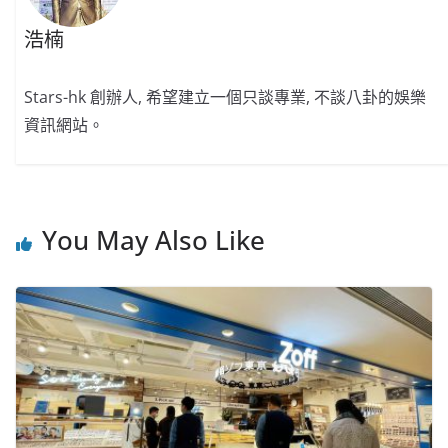
浩楠
Stars-hk 創辦人, 希望建立一個只談專業, 不談八卦的娛樂
資訊網站。
You May Also Like