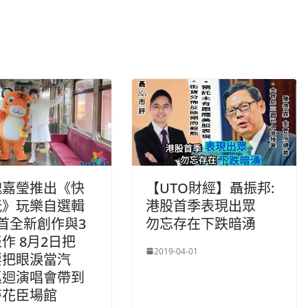
魏嘉瑩推出《快
【UTO財經】聶振邦:
玩》玩樂自選輯
港股首季表現出眾
首全新創作與3
勿忘存在下跌暗湧
作 8月2日把
2019-04-01
要把眼淚當汽
巡迴演唱會帶到
麥花臣場館