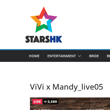
Skip
to
content
HOME
ENTERTAINMENT
BRIDE
B
ViVi x Mandy_live05