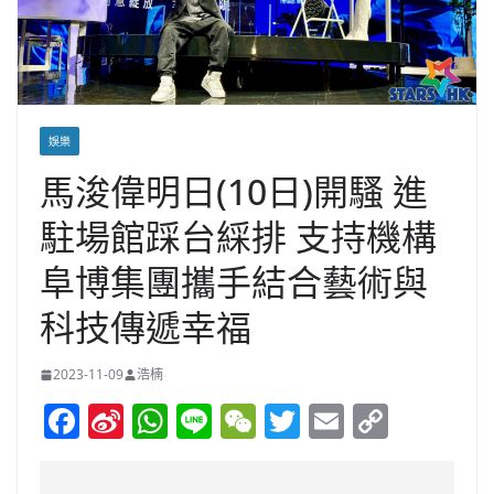
娛樂
馬浚偉明日(10日)開騷 進
駐場館踩台綵排 支持機構
阜博集團攜手結合藝術與
科技傳遞幸福
2023-11-09
浩楠
F
Si
W
Li
W
T
E
C
a
n
h
n
e
w
m
o
c
a
at
e
C
itt
ai
p