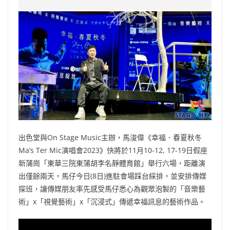
e
W
s
h
er
l
y
b
ei
A
at
Li
o
b
p
n
o
o
p
k
k
出色堂與On Stage Music主辦，馬浚偉《幸福．春夏秋冬
Ma’s Ter Mic演唱會2023》快將於11月10-12, 17-19日假座
新蒲崗「東華三院東蒲胡李名靜體育館」舉行六場，距離演
出僅餘兩天，馬仔今日(8日)進駐會場踩台綵排，並安排傳媒
探班，讓傳媒朋友率先感受馬仔悉心為觀眾泡製的「音樂藝
術」x「視覺藝術」x「沉浸式」傳遞幸福訊息的藝術作品。