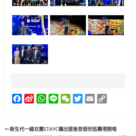
F
Si
W
Li
W
T
E
C
a
n
h
n
e
w
m
o
c
a
at
e
C
itt
ai
p
e
W
s
h
er
l
y
新生代一線女團STAYC攜出道後首個世巡襲港開唱