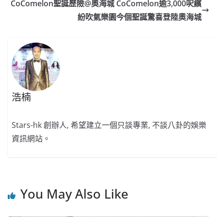
b
ei
A
at
Li
CoComelon聖誕歷險@奧海城 CoComelon逾3,000呎繽
o
b
p
n
紛吹氣樂園今個聖誕驚喜登陸奧海城
o
o
p
k
k
浩楠
Stars-hk 創辦人, 希望建立一個只談專業, 不談八卦的娛樂
資訊網站。
You May Also Like