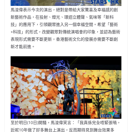
馬浚偉表示今次的演出，絕對是帶給大家驚喜及幸福感的創
新藝術作品，在投射、燈光、環迴立體聲、氣味等「新科
技」的應用下，引領觀眾進入另一個幸福空間。希望「藝術
+科技」的形式，改變觀眾對傳統演唱會的印象，並認為藝術
表現形式需要不斷更新，香港藝術文化的發展亦需要不斷創
新才能前進。
至於明日(10日)開騷，馬浚偉笑言：「我真係完全唔緊張喎，
近呢10年做了好多舞台上演出，反而期待見到舞台效果多