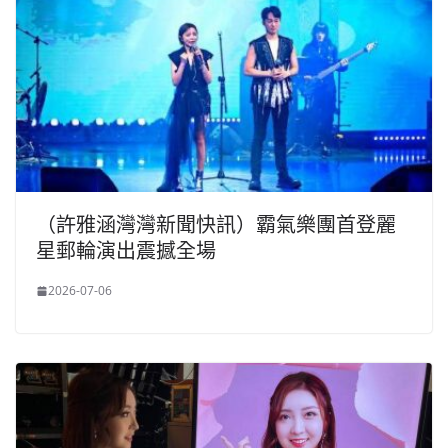
（許雅涵灣灣新聞快訊）霸氣樂團首登麗
星郵輪演出震撼全場
2026-07-06