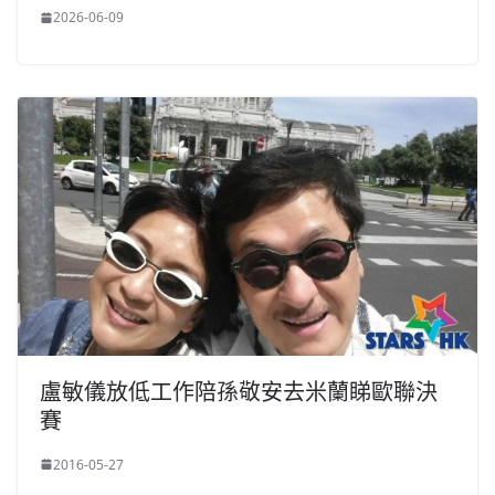
2026-06-09
盧敏儀放低工作陪孫敬安去米蘭睇歐聯決
賽
2016-05-27