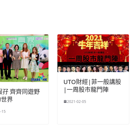
UTO財經|菲一般講股
|一周股市龍門陣
假孖 齊齊同遊野
物世界
2021-02-05
-15