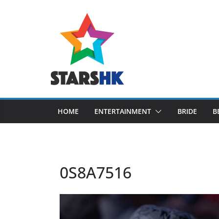
Skip
to
content
HOME
ENTERTAINMENT
BRIDE
B
0S8A7516