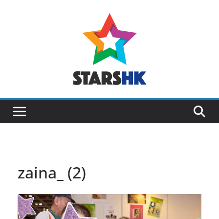
Skip
to
content
zaina_ (2)