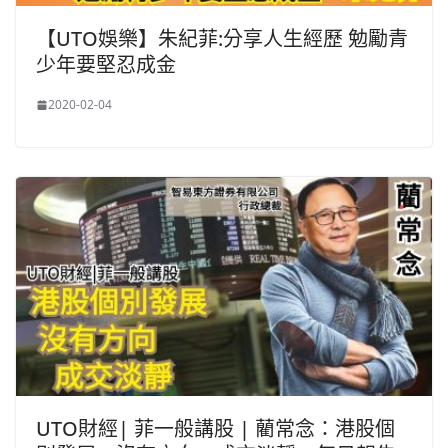
【UTO娛樂】朱紀菲:分享人生經歷 勉勵青
少年要堅忍成金
2020-02-04
UTO財經| 菲一般講股 | 藺常念：港股個