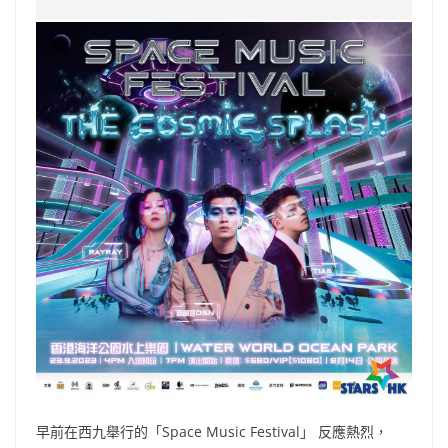
e
W
s
h
er
l
y
b
ei
A
at
Li
o
b
p
n
o
o
p
k
k
早前在西九舉行的「Space Music Festival」 反應熱烈，