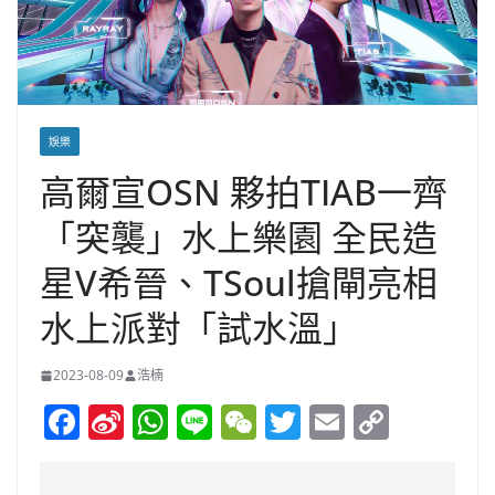
娛樂
高爾宣OSN 夥拍TIAB一齊
「突襲」水上樂園 全民造
星V希晉、TSoul搶閘亮相
水上派對「試水溫」
2023-08-09
浩楠
F
Si
W
Li
W
T
E
C
a
n
h
n
e
w
m
o
c
a
at
e
C
itt
ai
p