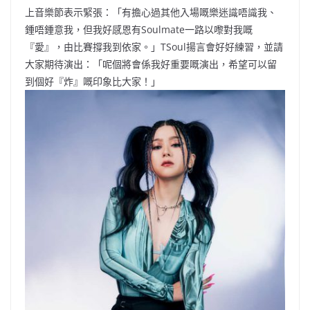
上音樂節表示緊張：「有擔心過其他入場嘅樂迷識唔識我、
鍾唔鍾意我，但我好感恩有Soulmate一路以嚟對我嘅
『愛』，由比賽撐我到依家。」TSoul揚言會好好練習，並請
大家期待演出：「呢個將會係我好重要嘅演出，希望可以留
到個好『炸』嘅印象比大家！」