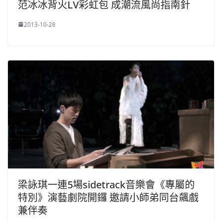
范冰冰背火LV彩虹包 成潮流風尚指南針
2013-10-28
梁詠琪一連5場sidetrack音樂會《專屬的
特別》演藝劇院開鑼 邀請小師弟同台飆戲
兼伴奏