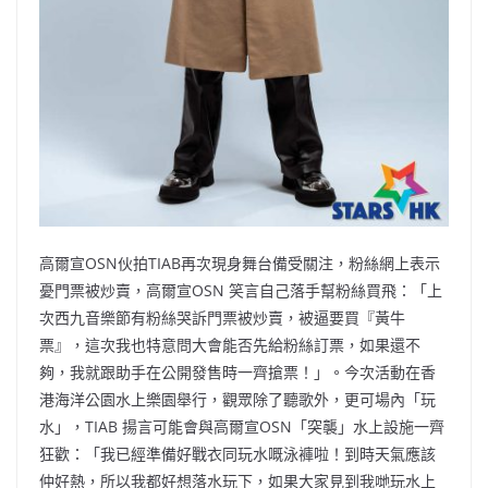
高爾宣OSN伙拍TIAB再次現身舞台備受關注，粉絲網上表示
憂門票被炒賣，高爾宣OSN 笑言自己落手幫粉絲買飛：「上
次西九音樂節有粉絲哭訴門票被炒賣，被逼要買『黃牛
票』，這次我也特意問大會能否先給粉絲訂票，如果還不
夠，我就跟助手在公開發售時一齊搶票！」。今次活動在香
港海洋公園水上樂園舉行，觀眾除了聽歌外，更可場內「玩
水」，TIAB 揚言可能會與高爾宣OSN「突襲」水上設施一齊
狂歡：「我已經準備好戰衣同玩水嘅泳褲啦！到時天氣應該
仲好熱，所以我都好想落水玩下，如果大家見到我哋玩水上