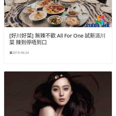
[好川好菜] 無辣不歡 All For One 試新派川
菜 辣到停唔到口
2019-06-24