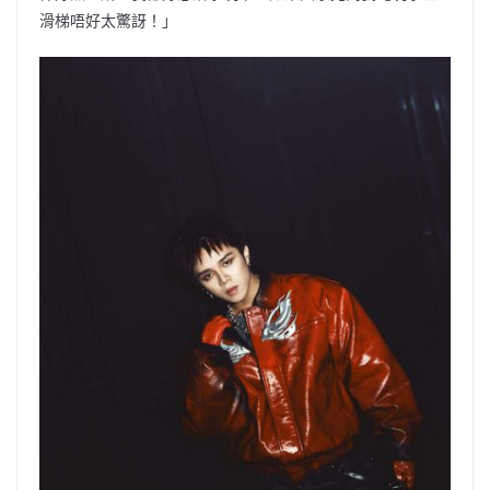
滑梯唔好太驚訝！」