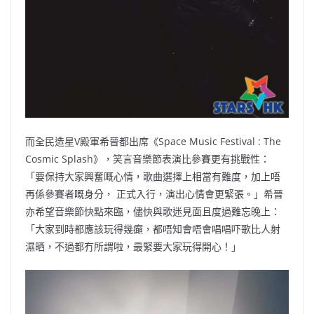
而全民造星V殿軍希晉都出席《Space Music Festival : The
Cosmic Splash》，笑言音樂節表演比參賽更有挑戰性：
「要保持大家興奮嘅心情，歌曲選擇上相當有難度，加上唔
再係參賽者嘅身分， 正式入行，演出心情會更緊張。」希晉
亦希望音樂節快點來臨，儘快與歌迷見面且度過難忘晚上：
「大家到時都應該玩得幾癲，都唔知會唔會唱唱吓歌比人射
濕晒，不過都冇所謂啦，最緊要大家玩得開心！」