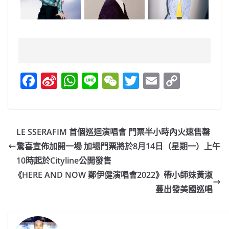
F
Si
W
Li
W
T
E
C
a
n
h
n
e
w
m
o
c
a
at
e
C
itt
ai
p
e
W
s
h
er
l
y
LE SSERAFIM 首個巡迴演唱會 門票半小時內火速售罄
b
ei
A
at
Li
驚喜宣佈加開一場 加場門票將於8月14日（星期一）上午
o
b
p
n
10時起於Cityline公開發售
o
o
p
k
《HERE AND NOW 鄭伊健演唱會2022》帶小師妹黃淑
蔓出發美國巡唱
k