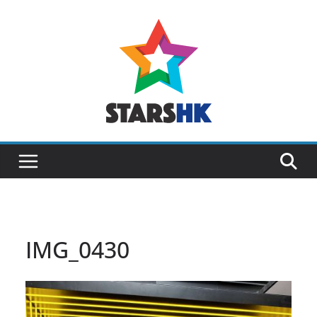
Skip
to
content
IMG_0430