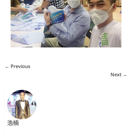
← Previous
Next →
浩楠