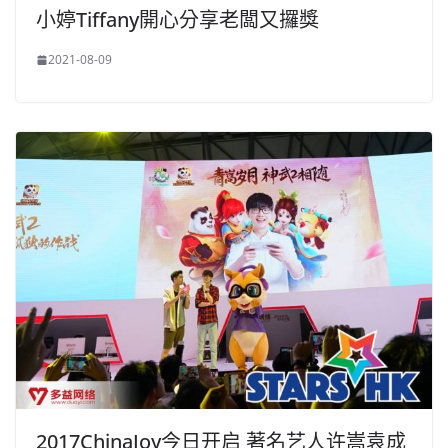
小婷Tiffany開心分享老闆又攞獎
2021-08-09
2017ChinaJoy今日开启 著名艺人许嵩袁成