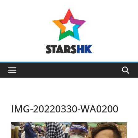
Skip
to
content
IMG-20220330-WA0200