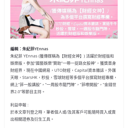
編輯：朱紀菲YEnnas
朱紀菲 YEnnas (獲傳媒稱為【財經女神】) 活躍於財經版和
娛樂版。參加“國藝娛樂”贊助“一帶一捉路女股神”，獲獎晋身
財經界，現在中國網易，UTO財經，Capital資本雜誌，外匯
天眼，StarsHK，秒投，雪球財經等多個平台撰寫財經專欄，
網上“菲一般講股”，“一周股市龍門陣”，“菲嚟開股”，“金錢世
界2.0”等節目主持。
利益申報 :
於本文章刊登之時，筆者個人或/及其客戶可能隨時買入或賣
出相關證券及衍生工具。