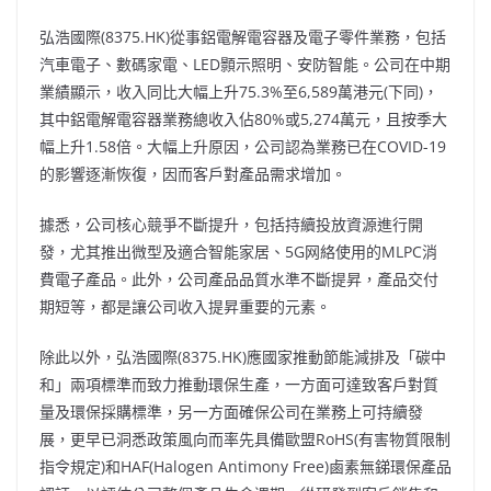
弘浩國際(8375.HK)從事鋁電解電容器及電子零件業務，包括
汽車電子、數碼家電、LED顥示照明、安防智能。公司在中期
業績顯示，收入同比大幅上升75.3%至6,589萬港元(下同)，
其中鋁電解電容器業務總收入佔80%或5,274萬元，且按季大
幅上升1.58倍。大幅上升原因，公司認為業務已在COVID-19
的影響逐漸恢復，因而客戶對產品需求增加。
據悉，公司核心競爭不斷提升，包括持續投放資源進行開
發，尤其推出微型及適合智能家居、5G网絡使用的MLPC消
費電子產品。此外，公司產品品質水準不斷提昇，產品交付
期短等，都是讓公司收入提昇重要的元素。
除此以外，弘浩國際(8375.HK)應國家推動節能減排及「碳中
和」兩項標準而致力推動環保生產，一方面可達致客戶對質
量及環保採購標準，另一方面確保公司在業務上可持續發
展，更早已洞悉政策風向而率先具備歐盟RoHS(有害物質限制
指令規定)和HAF(Halogen Antimony Free)鹵素無銻環保產品