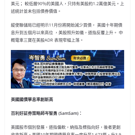
美元； 較低層90％的美國人，只持有美股約1.2萬億美元。上
述統計並未包括債券價值。
縱使聯儲局已經明示11月份將開始減少買債， 美國十年期債
息升到五個月以來高位 ，美股照升如儀，道指反覆上升。 中
概電車三寶在美股ADR 表現窄幅上落。
美國國債孳息率創新高
百利好証券策略師岑智勇 (SamSam)：
美國股市個別發展，道指偏軟，納指及標指向好，後者更創
收市新高。美國10年期國債孳息率一度升至1.673厘，升3.9