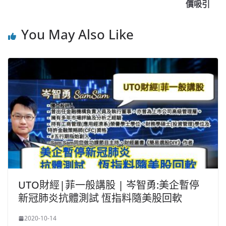
o
o
p
k
價吸引
k
You May Also Like
UTO財經|菲一般講股 | 岑智勇:美企暫停
新冠肺炎抗體測試 恆指料隨美股回軟
2020-10-14