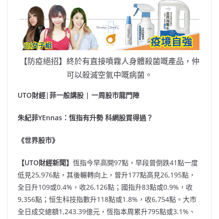
【防疫絕招】終於有直接噴霧人身體殺菌嘅產品，仲
可以殺滅空氣中嘅病菌。
UTO財經|菲一般講股 | 一周股市龍門陣
朱紀菲YEnnas：
恆指
有升勢
科網股買得過？
《世界股市》
【UTO財經新聞】
恆指今早高開97點，早段曾倒跌41點一度
低見25,976點，其後輾轉向上，曾升177點高見26,195點，
全日升109或0.4%，收26,126點；國指升83點或0.9%，收
9,356點；恒生科技指數升118點或1.8%，收6,754點。大市
全日成交總額1,243.39億元，恆指本周累升795點或3.1%、