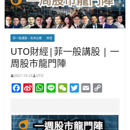
菲一般講股，有求必應
財經
UTO財經|菲一般講股 | 一
周股市龍門陣
2021-10-23
UTO
F
Si
W
Li
W
T
E
C
a
n
h
n
e
w
m
o
c
a
at
e
C
itt
ai
p
e
W
s
h
er
l
y
b
ei
A
at
Li