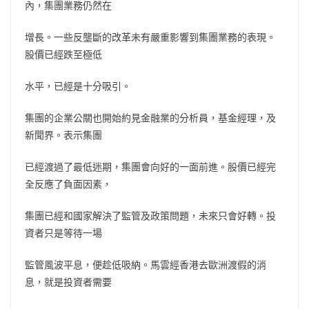
內，集團業務仍然在
增長。一些反壟斷的改革未有嚴重影響到集團業務的表現。
股價已經跌至極低
水平，已經是十分吸引。
集團的企業公關也開始約見金融業的分析員，基金經理，及
新聞界。表示集團
已經渡過了最低迷期，集團會向好的一面前進。股價已經完
全反應了負面因素，
集團已經和國家解決了監管及政策問題，未來只會好轉。投
資者只是等待一場
監管風波平息，便趁低吸納。馬雲經香港去歐洲渡假的消
息，就是投資者需要