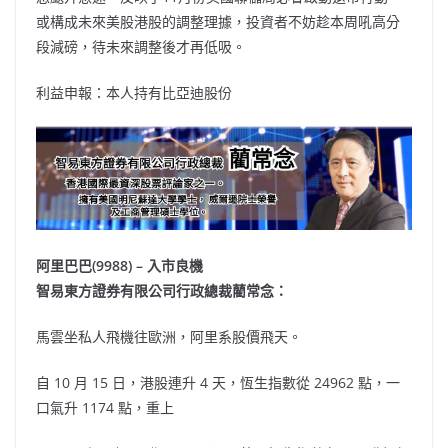
或構成未來美股港股的調整理據，投資者不妨趁本周吼高分
段減磅，待未來調整後才再低吸。
利益申報：本人持有比亞迪股份
阿里巴巴(9988) – 入市良機
智易東方證券有限公司行政總裁藺常念：
馬雲坐私人飛機往歐洲，阿里系股價飛天。
自 10 月 15 日，港股連升 4 天，恆生指數從 24962 點，一
口氣升 1174 點，重上