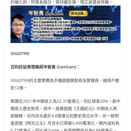
的催化劑，阿里系股份，將持續反彈，現正是建倉時機。
IGG(0799)
百利好証券策略師岑智勇 (SamSam)：
IGG(0799)的主要業務為手機遊戲開發商及營運商，總用戶數
近12億。
集團在2021年中期收入為32.37億港元，同比增長33%，創中
期收入歷史新高。其中，經典遊戲《王國紀元》中期收入再
創巔峰，月均流水處於4.8億港元的歷史高位水平。另一款明
星遊戲《時光公主》月流水已突破3,400萬港元。期內溢利為
5.77億港元，同比減少44%。投資相關收益為0.88億港元，