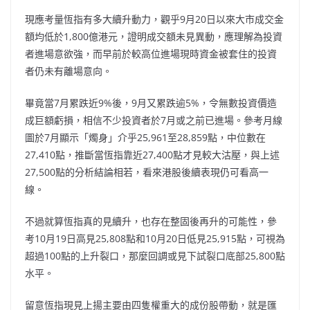
現應考量恆指有多大續升動力，觀乎9月20日以來大市成交金
額均低於1,800億港元，證明成交額未見異動，應理解為投資
者進場意欲強，而早前於較高位進場現時資金被套住的投資
者仍未有離場意向。
畢竟當7月累跌近9%後，9月又累跌逾5%，令無數投資價造
成巨額虧損，相信不少投資者於7月或之前已進場。參考月線
圖於7月顯示「燭身」介乎25,961至28,859點，中位數在
27,410點，推斷當恆指靠近27,400點才見較大沽壓，與上述
27,500點的分析結論相若，看來港股後續表現仍可看高一
線。
不過就算恆指真的見續升，也存在整固後再升的可能性，參
考10月19日高見25,808點和10月20日低見25,915點，可視為
超過100點的上升裂口，那麼回調或見下試裂口底部25,800點
水平。
留意恆指現見上揚主要由四隻權重大的成份股帶動，就是匯