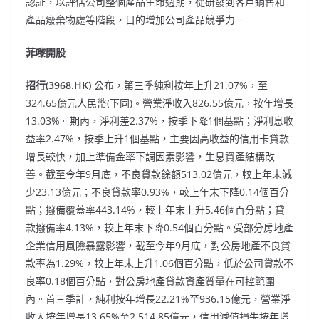
認証，以評估公司整個產品生命週期，從研發到客戶銷售和
產品癈棄物處等階段，目的增加公司產品競爭力。
菲嚟開股
招行(3968.HK)
公布，第三季純利按年上升21.07%，至
324.65億元人民幣(下同)。營業淨收入826.55億元，按年增長
13.03%。
期內，淨利差2.37%，按季下降1個基點；淨利息收
益率2.47%，按季上升1個基點，主要因高收益的信用卡貸款
增長較快，加上準備金率下調因素影響，生息資產結構改
善。截至今年9月底，不良貸款餘額513.02億元，較上年末減
少23.13億元；不良貸款率0.93%，較上年末下降0.14個百分
點；撥備覆蓋率443.14%，較上年末上升5.46個百分點；貸
款撥備率4.13%，較上年末下降0.54個百分點。受部分房地產
企業信用風險暴露影響，截至今年9月底，對公房地產不良貸
款率為1.29%，較上年末上升1.06個百分點，低於公司貸款不
良率0.18個百分點，對公房地產貸款資產質量在可控範圍
內。首三季計，純利按年增長22.21%至936.15億元，營業淨
收入按年增長13.65%至2,514.85億元，信用減值損失按年增