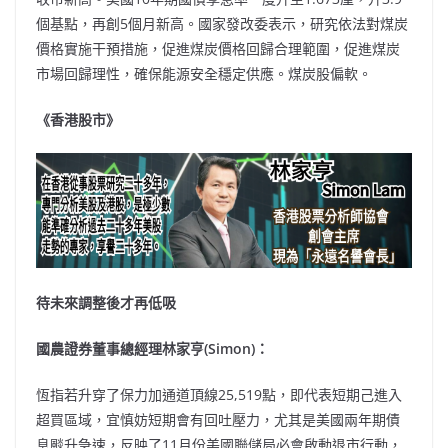
個基點，再創5個月新高。國家發改委表示，研究依法對煤炭
價格實施干預措施，促進煤炭價格回歸合理範圍，促進煤炭
市場回歸理性，確保能源安全穩定供應。煤炭股偏軟。
《香港股市》
待未來調整後才再低吸
國農證券董事總經理林家亨(Simon)：
恆指若升穿了保力加通道頂線25,519點，即代表短期己進入
超買區域，宜慎妨短期會有回吐壓力，尤其是美國兩年期債
息颷升急速，反映了11月份美國聯儲局必會啟動退市行動，