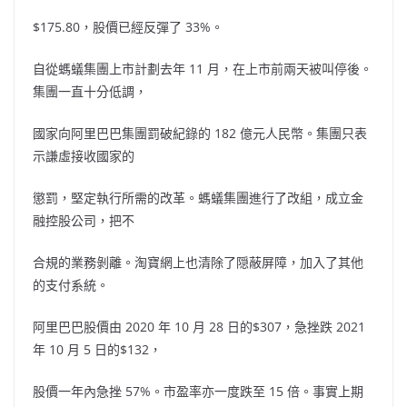
$175.80，股價已經反彈了 33%。
自從螞蟻集團上市計劃去年 11 月，在上市前兩天被叫停後。
集團一直十分低調，
國家向阿里巴巴集團罰破紀錄的 182 億元人民幣。集團只表
示謙虛接收國家的
懲罰，堅定執行所需的改革。螞蟻集團進行了改組，成立金
融控股公司，把不
合規的業務剝離。淘寶網上也清除了隠蔽屏障，加入了其他
的支付系統。
阿里巴巴股價由 2020 年 10 月 28 日的$307，急挫跌 2021
年 10 月 5 日的$132，
股價一年內急挫 57%。市盈率亦一度跌至 15 倍。事實上期