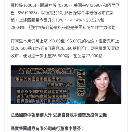
豐控股 (0005)、騰訊控股 (0700)、美團─W (3690) 和阿里巴
巴─SW (9988)，以恆指於10月6日錄得今年最低收市位計
起，上述四股至今累升9.19%、14.14%、28.52%和
28.04%，證明恆指升勢嚴格來說是美團和阿里作主力帶動。
在阿里本月仍可上望190.00至195.00元的推論，恆指先可上
望26,500點 (於9月8日高見26,560點相若)；見連續兩天突破
收市，便可進一步上望26,800點，甚至是27,000點。
弘浩國際中報業務大升 受惠自身競爭優勢及疫情回穩
高寶集團證券有限公司執行董事李慧芬：