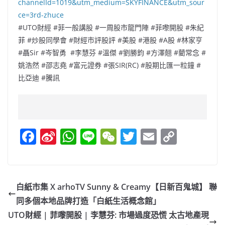
channelId=1019&utm_medium=SKYFINANCE&utm_sour
ce=3rd-zhuce
#UTO財經 #菲一般講股 #一周股市龍門陣 #菲嚟開股 #朱紀
菲 #炒股同學會 #財經市評股評 #美股 #港股 #A股 #林家亨
#聶Sir #岑智勇 #李慧芬 #溫傑 #劉勝鈞 #方澤翹 #藺常念 #
姚浩然 #邵志堯 #富元證券 #張SIR(RC) #股期比匯一粒鐘 #
比亞迪 #騰訊
F
Si
W
Li
W
T
E
C
a
n
h
n
e
w
m
o
c
a
at
e
C
itt
ai
p
e
W
s
h
er
l
y
白紙市集 X arhoTV Sunny & Creamy【⽇新百⿁城】 聯
b
ei
A
at
Li
同多個本地品牌打造「白紙生活概念館」
o
b
p
n
UTO財經 | 菲嚟開股 | 李慧芬: 市場過度恐慌 太古地產現