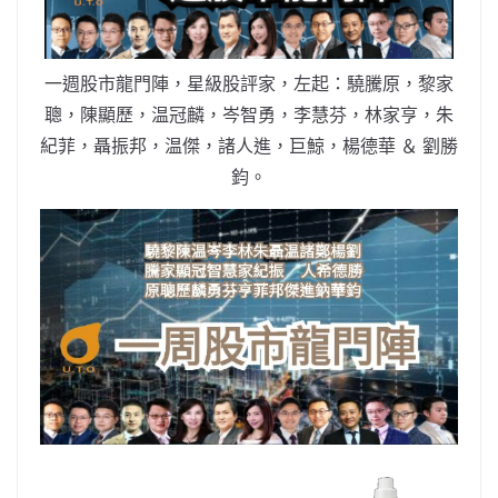
o
b
p
n
o
o
p
k
k
一週股市龍門陣，星級股評家，左起：驍騰原，黎家
聰，陳顯歷，温冠麟，岑智勇，李慧芬，林家亨，朱
紀菲，聶振邦，温傑，諸人進，巨鯨，楊德華 ＆ 劉勝
鈞。