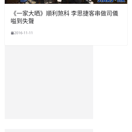
《一家大晒》順利煞科 李思捷客串做司儀
嗌到失聲
2016-11-11