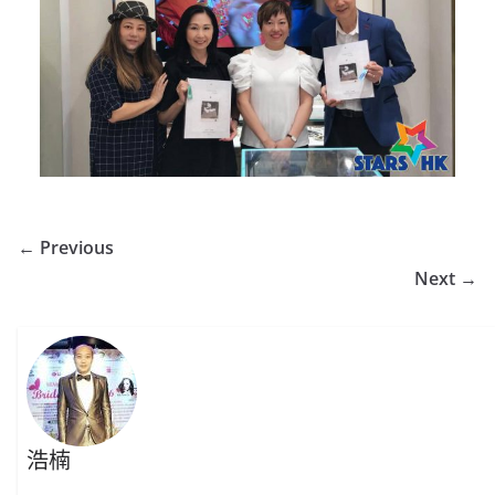
← Previous
Next →
浩楠