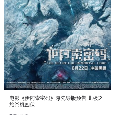
电影《伊阿索密码》曝先导版预告 北极之
旅杀机四伏