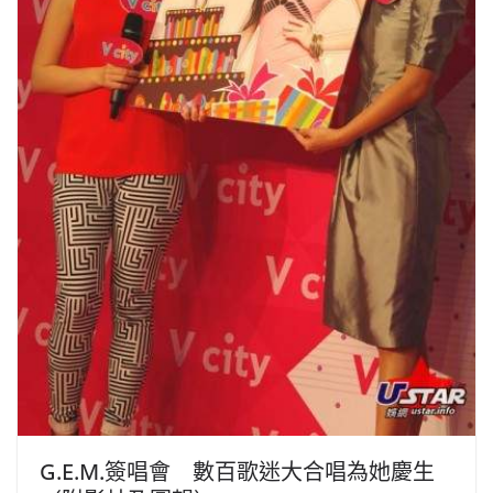
G.E.M.簽唱會 數百歌迷大合唱為她慶生