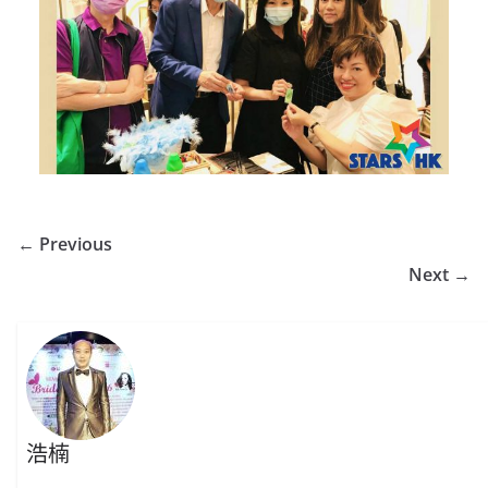
← Previous
Next →
浩楠