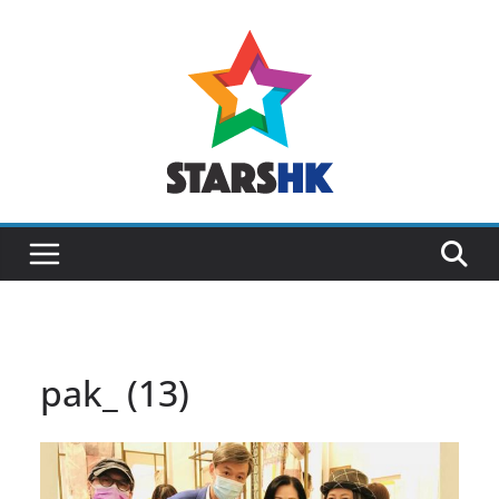
Skip
to
content
pak_ (13)