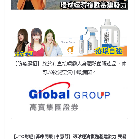
【防疫絕招】終於有直接噴霧人身體殺菌嘅產品，仲
可以殺滅空氣中嘅病菌。
【UTO財經|菲嚟開股|李慧芬】環球經濟複甦基建發力 興發