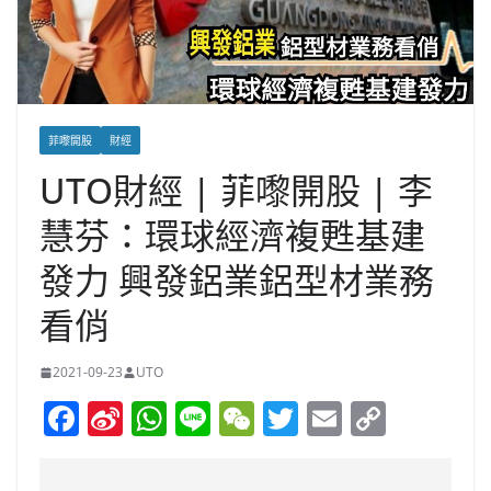
菲嚟開股
財經
UTO財經 | 菲嚟開股 | 李
慧芬：環球經濟複甦基建
發力 興發鋁業鋁型材業務
看俏
2021-09-23
UTO
F
Si
W
Li
W
T
E
C
a
n
h
n
e
w
m
o
c
a
at
e
C
itt
ai
p