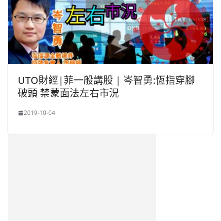
UTO財經|菲一般講股 | 岑智勇:恆指穿腳
破頭 禁蒙面法左右市況
2019-10-04