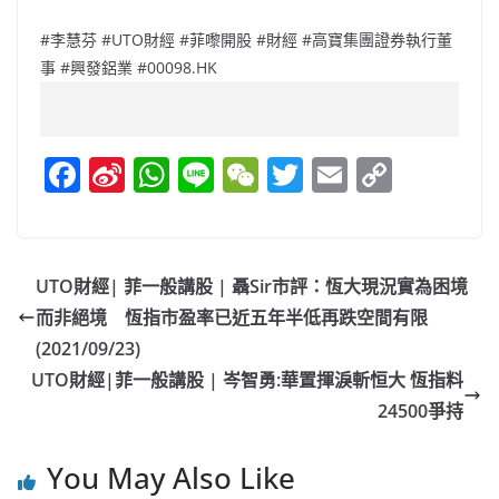
#李慧芬 #UTO財經 #菲嚟開股 #財經 #高寶集團證券執行董
事 #興發鋁業 #00098.HK
F
Si
W
Li
W
T
E
C
a
n
h
n
e
w
m
o
c
a
at
e
C
itt
ai
p
e
W
s
h
er
l
y
UTO財經| 菲一般講股 | 聶Sir市評：恆大現況實為困境
b
ei
A
at
Li
而非絕境 恆指市盈率已近五年半低再跌空間有限
o
b
p
n
(2021/09/23)
o
o
p
k
UTO財經|菲一般講股 | 岑智勇:華置揮淚斬恒大 恆指料
24500爭持
k
You May Also Like