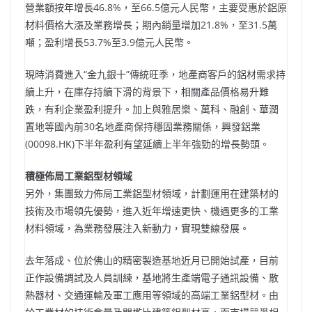
營業額按年增長46.8%，至66.5億元人民幣，主要受惠於鋁原
材料價格大漲及業務增長；期內銷量增加21.8%，至31.5萬
噸；盈利增長53.7%至3.9億元人民幣。
現時消費進入“金九銀十”傳統旺季，地產商客戶的鋁材需求持
續上升，在庫存持續下滑的背景下，相關產品價格易升難
跌，有利企業盈利提升。加上與雅居樂、萬科、融創、華潤
置地等國內前30名地產商保持穩固業務關係，興發鋁業
(00098.HK)下半年盈利有望延續上半年強勁的增長勢頭。
積極佈局工業鋁型材領域
另外，集團致力佈局工業鋁型材領域，計劃運用在建築材的
技術及市場領先優勢，進入近年增速更快、機遇更多的工業
材料領域，為業務發展注入新動力，實現雙線發展。
去年落成、位於佛山的精密製造基地近月已開始試產，目前
正作設備調試及人員訓練，基地將生產端電子通訊設備、散
熱器材、交通運輸及軍工應用等領域的高端工業鋁型材。由