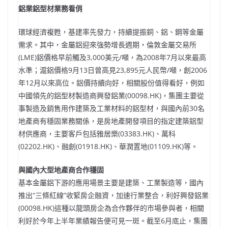
鋁業鋁型材業務看俏
環球經濟複甦，基建率先發力，持續提振銅、鋁、鋼等金屬
需求。其中，金屬鋁迎來強勢增長週期，倫敦金屬交易所
(LME)鋁價格早前觸及3,000美元/噸，為2008年7月以來最高
水準；滬鋁價格9月13日曾高見23,895元人民幣/噸，創2006
年12月以來高位。鋁價持續向好，相關股份值得看好，例如
中國領先的鋁型材製造商興發鋁業(00098.HK)，集團主要從
事製造及銷售用作建築及工業材料的鋁型材，與國內前30名
地產商有穩固業務關係，是房地產開發項目的指定建築鋁型
材供應商，主要客戶包括雅居樂(03383.HK)、萬科
(02202.HK)、融創(01918.HK)、華潤置地(01109.HK)等。
與國內大型地產商合作穩固
基本金屬鋁下游的應用場景主要是建築、工業製造等，國內
推出“三條紅線”收緊房企融資，加速行業整合，利好興發鋁業
(00098.HK)這種以龍頭房企為合作夥伴的市場參與者，相關
利好於今年上半年業績報告便可見一斑。截至6月底止，集團