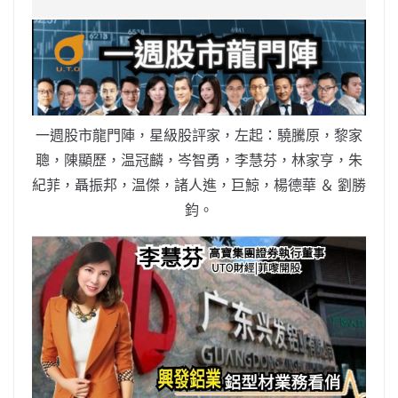
e
W
s
h
er
l
y
b
ei
A
at
Li
o
b
p
n
o
o
p
k
k
一週股市龍門陣，星級股評家，左起：驍騰原，黎家
聰，陳顯歷，温冠麟，岑智勇，李慧芬，林家亨，朱
紀菲，聶振邦，温傑，諸人進，巨鯨，楊德華 ＆ 劉勝
鈞。