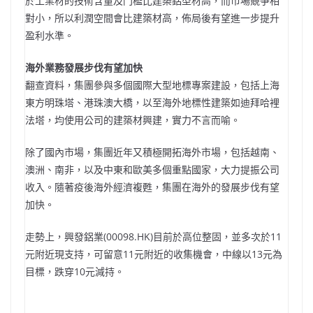
於工業材的技術含量及門檻比建築鋁型材高，而市場競爭相
對小，所以利潤空間會比建築材高，佈局後有望進一步提升
盈利水準。
海外業務發展步伐有望加快
翻查資料，集團參與多個國際大型地標專案建設，包括上海
東方明珠塔、港珠澳大橋，以至海外地標性建築如迪拜哈裡
法塔，均使用公司的建築材興建，實力不言而喻。
除了國內市場，集團近年又積極開拓海外市場，包括越南、
澳洲、南非，以及中東和歐美多個重點國家，大力提振公司
收入。隨著疫後海外經濟複甦，集團在海外的發展步伐有望
加快。
走勢上，興發鋁業(00098.HK)目前於高位整固，並多次於11
元附近現支持，可留意11元附近的收集機會，中線以13元為
目標，跌穿10元減持。