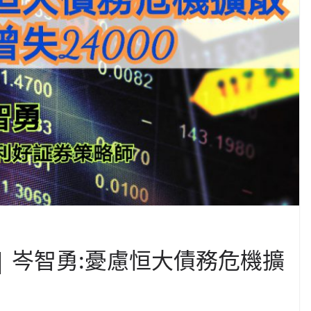
 | 岑智勇:憂慮恒大債務危機擴