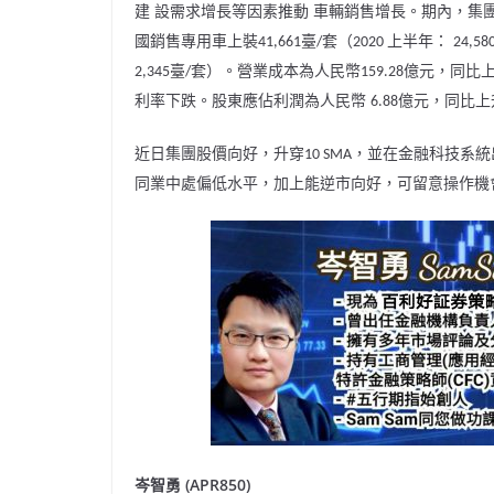
建 設需求增長等因素推動 車輛銷售增長
。期內，集
國銷售專用車上裝
臺
套（
上半年：
41,661
/
2020
24,58
臺
套）。
營業成本為人民幣
億元，同比
2,345
/
159.28
利率下跌。股東應佔利潤為人民幣
億元，同比
6.88
近日集團股價向好，升穿
，並在金融科技系統
10 SMA
同業中處偏低水平，加上能逆市向好，可留意操作機
岑智勇
(APR850)