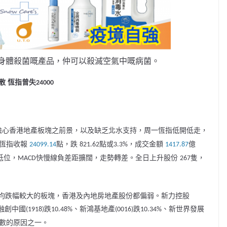
身體殺菌嘅產品，仲可以殺滅空氣中嘅病菌。
恆指曾失
散
24000
擔心香港地產板塊之前景，以及缺乏北水支持，周一恆指低開低走，
恆指收報
點，跌
點或
，成交金額
億
‪24099.14‬
821.62
3.3%
‪1417.87‬
低位，
快慢線負差距擴闊，走勢轉差。全日上升股份
隻，
MACD
267
均跌幅較大的板塊，香港及內地房地產股份都偏弱。新力控股
融創中國
跌
、新鴻基地產
跌
、新世界發展
(1918)
10.48%
(0016)
10.34%
數的原因之一。