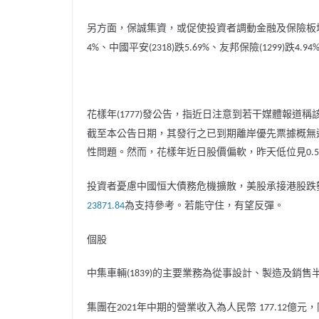
另方面，保誠集資，或促使投資者調動金融及保險板
、中國平安
跌
、友邦保險
跌
4%
(2318)
5.69%
(1299)
4.94
花樣年
發公告，指近日
注意到若干媒體報道稱
(1777)
截至本公告日期，
其
發行之已到期離岸優先票據概無
性問題。
然而
，花樣年近日股價偏軟，昨天低位見
0.
投資者憂慮
中國恒大債務危機擴散
，美股承接港股跌
為支持參考。若能守住，有望反彈。
23871.84‬
個股
中集車輛
的主要業務為
從事設計、製造及銷售
(1839)
集團在
年中期的營業收入為人民幣
億元，
2021
177.12