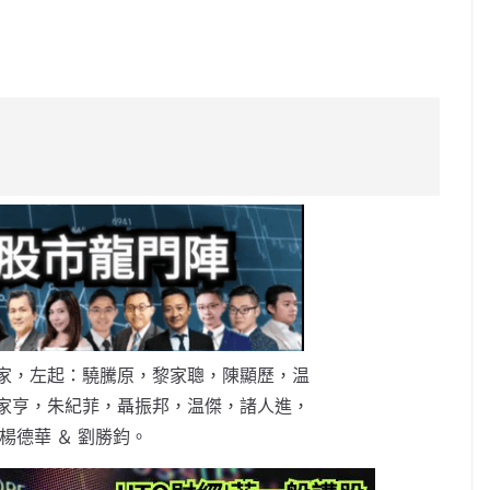
C
o
p
y
Li
n
k
家，左起：驍騰原，黎家聰，陳顯歷，温
家亨，朱紀菲，聶振邦，温傑，諸人進，
楊德華 ＆ 劉勝鈞。