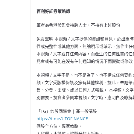
百利好証券策略師
筆者為香港證監會持牌人士，不持有上述股份
免責聲明 本視頻
/
文字提供的資訊和意見，於出版時
性或完整性或其他方面，無論明示或暗示，無作出任
本視頻
/
文字或其任何內容，而產生的任何性質的任
見會或有可能在沒有任何通知的情況下而變動或修改
本視頻
/
文字不是、也不是為了、也不構成任何要約
頻
/
文字受版權保護及擁有其他權利。據此，未經筆
售、分發、出版、或以任何方式轉載。 本視頻
/
文字
別需要。投資者參閱本視頻
/
文字時，應明白及瞭解
「TG」炒股同學會 | 菲一般講股
https://t.me/UTOFINANCE
個股全方位，專家教路。
入貨價，止蝕位，追擊升幅大拆解。