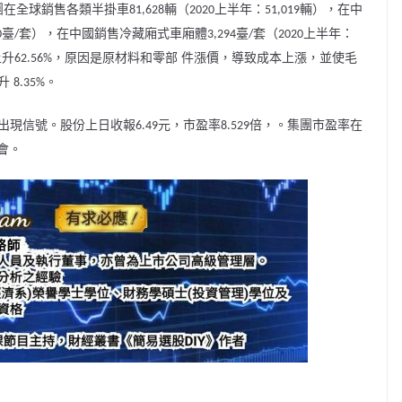
團
在全球銷售各類半掛車
輛（
上半年：
輛），在中
81,628
2020
51,019
臺
套），在中國銷售冷藏廂式車廂體
臺
套（
上半年：
0
/
3,294
/
2020
件漲價，導致成本上漲
上升
，原因是
原材料和零部
，並使毛
62.56%
上升
。
8.35%
出現信號。股份上日收報
元，市盈率
倍，。集團市盈率在
6.49
8.529
會。