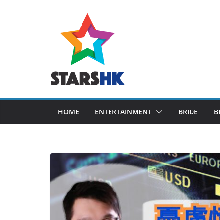
Skip
to
content
HOME
ENTERTAINMENT
BRIDE
B