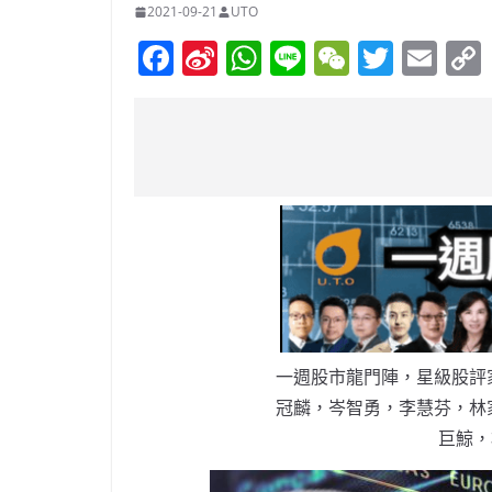
2021-09-21
UTO
F
Si
W
Li
W
T
E
a
n
h
n
e
w
m
c
a
at
e
C
itt
ai
e
W
s
h
er
l
b
ei
A
at
o
b
p
o
o
p
k
一週股市龍門陣，星級股評
冠麟，岑智勇，李慧芬，林
巨鯨，