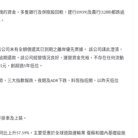
塊的資金，多隻銀行及保險股回軟，建行
及農行
都跌逾
(0939)
(1288)
。
%
該
公司未有全額償還其已到期之離岸優先票據。
該
公司謹此澄清，
逾期還款。
該
公司經營情況良好，運營資金充裕，不存在任何流動
元，創超過
年低位。
51
5
勢，三大指數報跌。夜期及
下跌，料恆指低開，以昨天低位
ADR
半掛車及上裝。
復蘇和國內基礎設施
同比上升
，主要受惠於
全球道路運輸業
57.59%