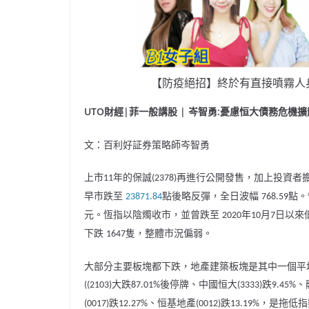
【防疫絕招】終於有直接噴霧人
UTO財經|菲一般講股 | 岑智勇:
憂慮恒大債務危機擴
文：百利好証券策略師岑智勇
上市
年的保誠
再進行公開發售，加上投資者
11
(2378)
早市跌至
點後略反彈，全日波幅
點。
‪23871.84‬
768.59
元。恆指以陰燭收市，並曾跌至
年
月
日以來
2020
10
7
下跌
隻，整體市況偏弱。
1647
大部分主要板塊都下跌，地產建築板塊是其中一個平
大跌
後停牌、中國恒大
跌
、
((2103)
87.01%
(3333)
9.45%
跌
、恒基地產
跌
，是拖低指
(0017)
12.27%
(0012)
13.19%