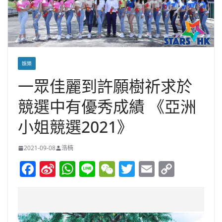
娛樂
一眾佳麗到許願樹祈求於
競選中有優秀成績 《亞洲
小姐競選2021》
2021-09-08
浩楠
F
Si
W
Li
W
T
E
C
a
n
h
n
e
w
m
o
c
a
at
e
C
itt
ai
p
e
W
s
h
er
l
y