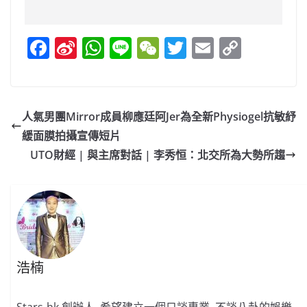
F
Si
W
Li
W
T
E
C
a
n
h
n
e
w
m
o
c
a
at
e
C
itt
ai
p
e
W
s
h
er
l
y
人氣男團Mirror成員柳應廷阿Jer為全新Physiogel抗敏紓
b
ei
A
at
Li
緩面膜拍攝宣傳短片
o
b
p
n
UTO財經 | 與主席對話 | 李秀恒：北交所為大勢所趨
o
o
p
k
k
浩楠