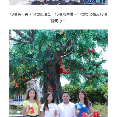
13號孫一丹、14號仇澤華、15號陳琳琳、17號梁欣娟及18號
陳可冰。