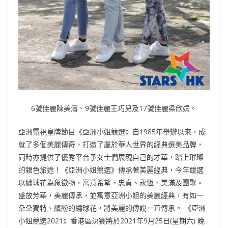
6號佳麗陳美濤、9號佳麗王巧兒及17號佳麗梁欣娟。
亞洲電視皇牌節目《亞洲小姐競選》自1985年舉辦以來，成
就了多個美麗傳奇，打造了屬於華人世界的經典選美品牌，
同時亦提供了優秀平台予女士們展現自己的才華，踏上璀璨
的銀色旅途！《亞洲小姐競選》傳承著美麗經典，今年競選
以繡球花為象徵物，寓意希望、忠貞、永恆、美滿及團聚。
盛放芳華，美麗傳承，並寓意亞洲小姐的美麗經典，有如一
朵朵獨特、繽紛的繡球花，將美麗的傳說一直傳承。 《亞洲
小姐競選2021》香港區決賽將於2021年9月25日(星期六) 晚