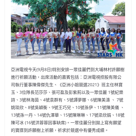
b
ei
A
at
Li
o
b
p
n
o
o
p
k
k
亞洲電視今天(9月8日)特別安排一眾佳麗們到大埔林村許願樹
進行祈願活動，出席活動的嘉賓包括：亞洲電視控股有限公
司執行董事陳偉傑先生、《亞洲小姐競選2021》班主任林寶
玉、3位隊長范莎莎、張可盈及彭紫荊以及一眾佳麗 1號紀樂
詩、3號林海茵、4號袁群有、5號譚夢娜、6號陳美濤 、 7號
姚琰欣、8號吳穎衡、9號王巧兒、10號孫伊、11號陳美儀 、
13號孫一丹、14號仇澤華、15號陳琳琳、17號梁欣娟、18號
陳可冰 (
16
號洪蓉蓉因事缺席)。一眾佳麗分別拋上寫有願望
的寶牒到許願樹上祈願，祈求於競選中有優秀成績。