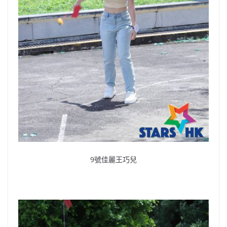
9號佳麗王巧兒