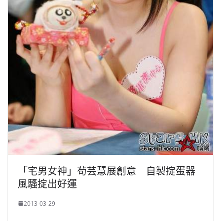
「宅男女神」茍芸慧展創意 自製掟蛋器
風騷掟出好運
2013-03-29