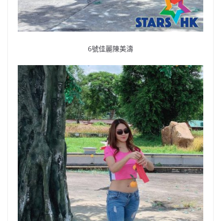
6號佳麗陳美濤