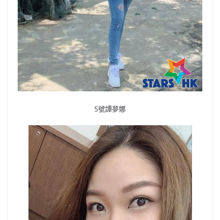
5號譚夢娜