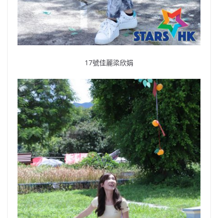
17號佳麗梁欣娟