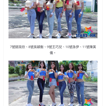
7號姚琰欣、8號吳穎衡、9號王巧兒、10號孫伊、11號陳美
儀。