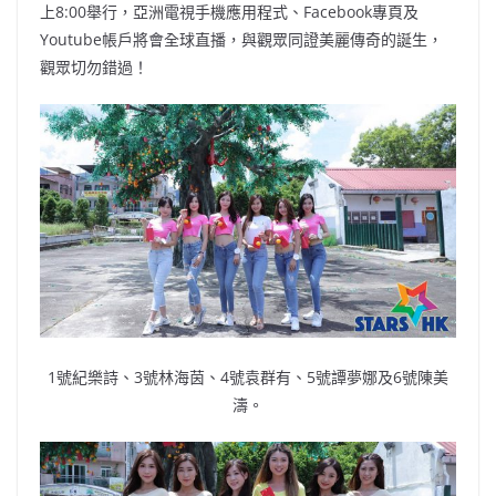
上8:00舉行，亞洲電視手機應用程式、Facebook專頁及
Youtube帳戶將會全球直播，與觀眾同證美麗傳奇的誕生，
觀眾切勿錯過！
1號紀樂詩、3號林海茵、4號袁群有、5號譚夢娜及6號陳美
濤。