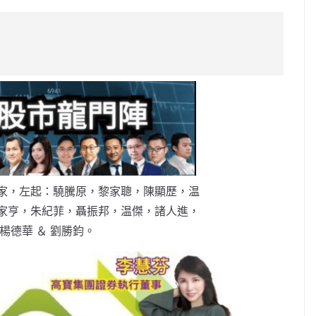
o
p
y
Li
n
k
家，左起：驍騰原，黎家聰，陳顯歷，温
家亨，朱紀菲，聶振邦，温傑，諸人進，
楊德華 ＆ 劉勝鈞。