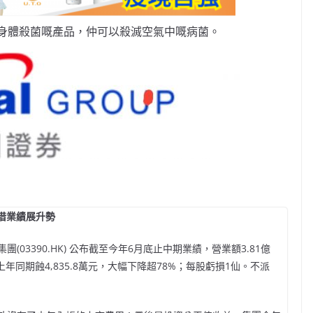
身體殺菌嘅產品，仲可以殺滅空氣中嘅病菌。
團借業績展升勢
03390.HK) 公布截至今年6月底止中期業績，營業額3.81億
對上年同期蝕4,835.8萬元，大幅下降超78%；每股虧損1仙。不派