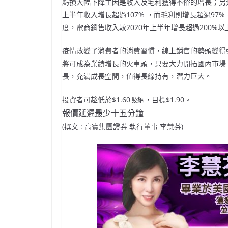
虧損大幅下降主因是收入及毛利獲得不俗的增長；另
上半年收入增長超過107% ，而毛利則增長超過9
度，電商銷售收入較2020年上半年增長超過200%以
疫情改變了消費者的消費習慣，線上銷售的勢頭變得強勁
將可成為業績增長的火車頭，只要大力開拓國內市場
長，充滿成長空間，值得長線持有，潛力巨大。
投資者可趁低於$1.60吸納，目標$1.90。
報價延遲最少十五分鐘
(撰文 : 高寶集團證券 執行董事 李慧芬)