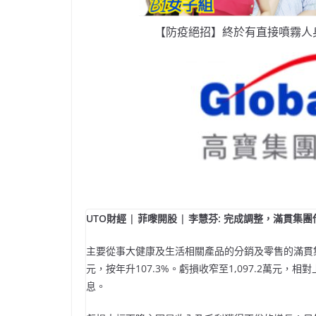
【防疫絕招】終於有直接噴霧人
UTO財經 | 菲嚟開股 | 李慧芬: 完成調整，滿貫集
主要從事大健康及生活相關產品的分銷及零售的滿貫集團(
元，按年升107.3%。虧損收窄至1,097.2萬元，相
息。