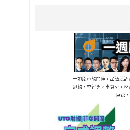
a
n
h
n
e
w
m
c
a
at
e
C
itt
ai
e
W
s
h
er
l
b
ei
A
at
o
b
p
o
o
p
k
一週股市龍門陣，星級股評
冠麟，岑智勇，李慧芬，林
巨鯨，