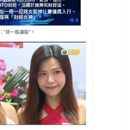
：”菲一般講股”。