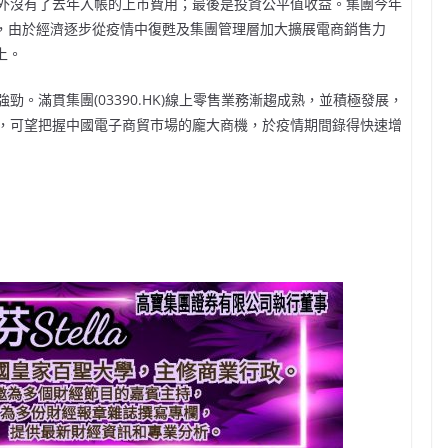
外沒有了去年入帳的上市費用；最後是投資公平值收益。集團今年
7%，由於經濟逐步從疫情中復甦及集團管理層加大擴展電商銷售力
上。
。滿貫集團(03390.HK)線上零售業務漸趨成熟，並積極發展，
，可望把握中國電子商貿巿場的龐大商機，於疫情期間錄得快速增