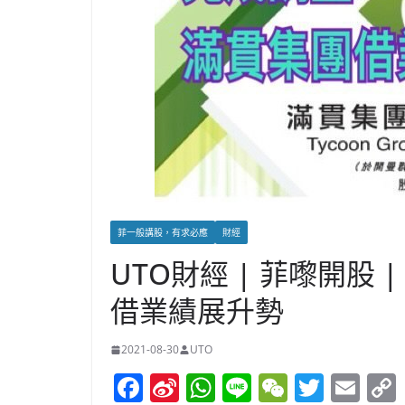
菲一般講股，有求必應
財經
UTO財經 | 菲嚟開股
借業績展升勢
2021-08-30
UTO
F
Si
W
Li
W
T
E