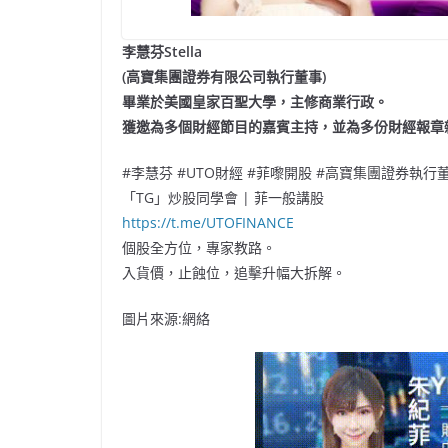
李慧芬Stella
(高寶集團證券有限公司執行董事)
畢業於美國皇家百聖大學，主修商業行政。
獲邀為多個財經節目的嘉賓主持，並為多份財經報章
#李慧芬 #UTO財經 #菲嚟開股 #高寶集團證券執行董
「TG」炒股同學會 | 菲一般講股
https://t.me/UTOFINANCE
個股全方位，專家教路。
入貨價，止蝕位，追擊升幅大拆解。
圖片來源:網絡