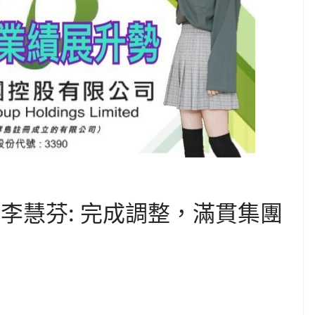
 | 李慧芬: 完成調整，滿貫集團
C