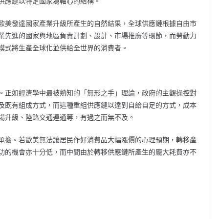
供應鏈以特定國家為軸心的結構。
歐美發達國家產業升級所產生的自然結果，全球供應鏈根據自由市
業先進的國家與地區負責計劃、設計、市場推廣等環節，而勞動力
模式將生產全球化並供給全世界的消費者。
。正如經濟學中最被熟知的「無形之手」理論，政府的主觀操控對
及既有組成方式，而這種重組供應鏈以達到自給自足的方式，成本
場升級、陸路交通連通等，有過之而無不及。
承擔。若歐美無法讓居民作好消費品大幅漲價的心理預期，轉移產
功的機會亦十分低，而中間由於轉移供應鏈所產生的龐大耗費亦不