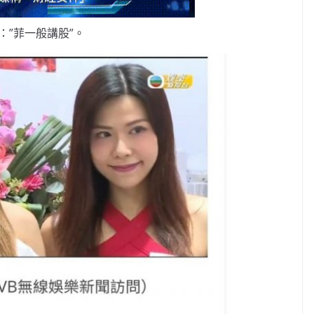
：”菲一般講股”。