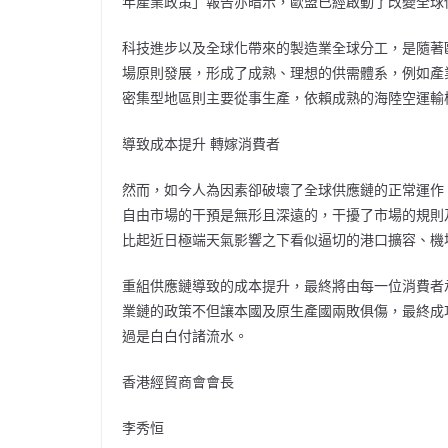
年產業政策」報告亦暗示，歐盟已經啟動了改變全球
科技進步以及全球化帶來的製造業全球分工，是隨著
場原則發展，形成了成熟、理想的供需體系，例如產
密集型地區則主要從事生產，依賴成熟的海陸空運輸
導致成本提升 轉嫁消費者
然而，如今人為因素卻破壞了全球供應鏈的正常運作
自由市場的干預是無形且深遠的，干擾了市場的規則
比起近日極端天氣影響之下看似逼切的港口擴容、機
重組供應鏈導致的成本提升，最終將由每一位消費者
業鏈的政策不但讓本國及原生產國兩敗俱傷，最終成
過是白白付諸流水。
香港經貿商會會長
李秀恒