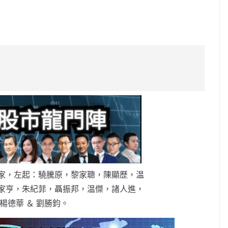
C
o
p
y
Li
n
k
家，左起：驍騰原，黎家聰，陳顯歷，温
家亨，朱紀菲，聶振邦，温傑，諸人進，
楊德華 ＆ 劉勝鈞。