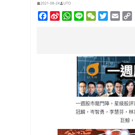
2021-08-24
UTO
F
Si
W
Li
W
T
E
a
n
h
n
e
w
m
c
a
at
e
C
itt
ai
e
W
s
h
er
l
b
ei
A
at
o
b
p
o
o
p
k
一週股市龍門陣，星級股評
冠麟，岑智勇，李慧芬，林
巨鯨，