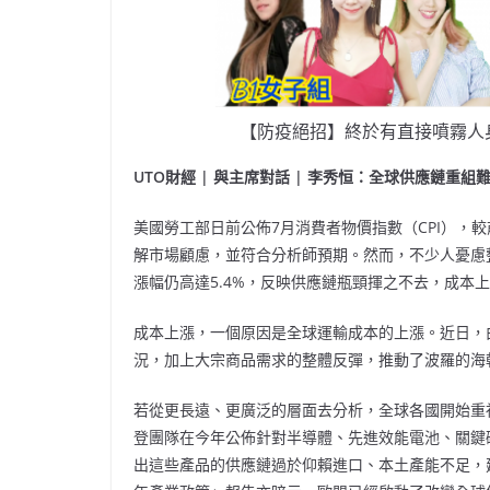
【防疫絕招】終於有直接噴霧人
UTO
財經
|
與主席對話
|
李秀恒：全球供應鏈重組
美國勞工部日前公佈7月消費者物價指數（CPI），較
解市場顧慮，並符合分析師預期。然而，不少人憂慮整
漲幅仍高達5.4%，反映供應鏈瓶頸揮之不去，成本
成本上漲，一個原因是全球運輸成本的上漲。近日，
況，加上大宗商品需求的整體反彈，推動了波羅的海乾散
若從更長遠、更廣泛的層面去分析，全球各國開始重
登團隊在今年公佈針對半導體、先進效能電池、關鍵
出這些產品的供應鏈過於仰賴進口、本土產能不足，建