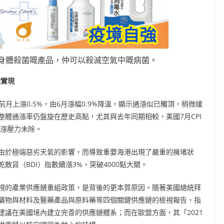
身體殺菌嘅產品，仲可以殺滅空氣中嘅病菌。
難實現
前月上漲0.5%，由6月漲幅0.9%降溫，顯示通漲似已觸頂，稍微緩
體通漲率仍盤旋在歷史高點，尤其與去年同期相較，美國7月CPI
上漲壓力未除。
由於極端惡劣天氣的影響，而導致重要海港出現了嚴重的擁堵狀
貨（BDI）指數續漲3%，突破4000點大關。
視的產業供應鏈重組政策，是背後的更本質原因。隨著美國總統拜
礦物與材料及醫藥產品與原料藥等四個關鍵供應鏈的檢視報告，指
議在美國境內建立完善的供應鏈體系；而在歐盟方面，其「2021